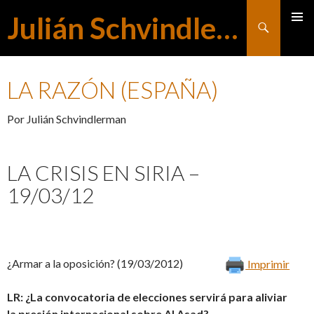
Julián Schvindlerman
Buscar
MENÚ
SALTAR
PRINCI
LA RAZÓN (ESPAÑA)
AL
Por Julián Schvindlerman
CONTENIDO
LA CRISIS EN SIRIA –
19/03/12
¿Armar a la oposición? (19/03/2012)
Imprimir
LR:
¿La convocatoria de elecciones servirá para aliviar
la presión internacional sobre Al Asad?