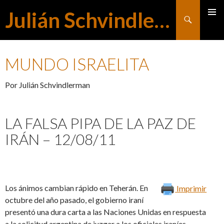
Julián Schvindlerman
Buscar
MENÚ
SALTAR
PRINCI
MUNDO ISRAELITA
AL
Por Julián Schvindlerman
CONTENIDO
LA FALSA PIPA DE LA PAZ DE
IRÁN – 12/08/11
Los ánimos cambian rápido en Teherán. En
Imprimir
octubre del año pasado, el gobierno iraní
presentó una dura carta a las Naciones Unidas en respuesta
a la solicitud argentina de juzgar a los oficiales iraníes