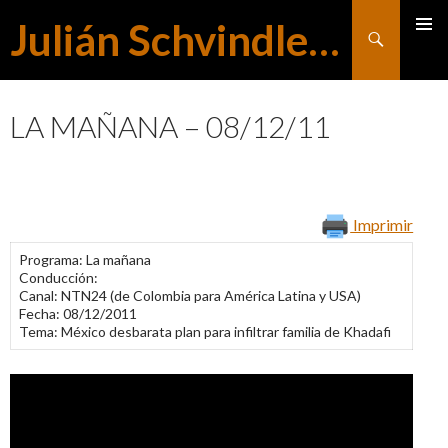
Julián Schvindlerman
Buscar
MENÚ
SALTAR
PRINCI
LA MAÑANA – 08/12/11
AL
Imprimir
CONTENIDO
Programa: La mañana
Conducción:
Canal: NTN24 (de Colombia para América Latina y USA)
Fecha: 08/12/2011
Tema: México desbarata plan para infiltrar familia de Khadafi