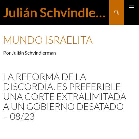
Julián Schvindlerman
Buscar
MENÚ
SALTAR
PRINCI
MUNDO ISRAELITA
AL
Por Julián Schvindlerman
CONTENIDO
LA REFORMA DE LA
DISCORDIA. ES PREFERIBLE
UNA CORTE EXTRALIMITADA
A UN GOBIERNO DESATADO
– 08/23