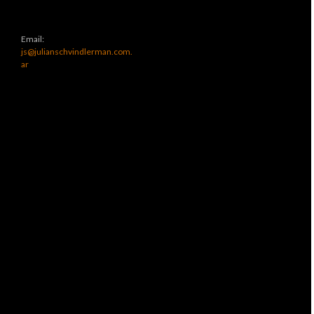
Email:
js@julianschvindlerman.com.
ar