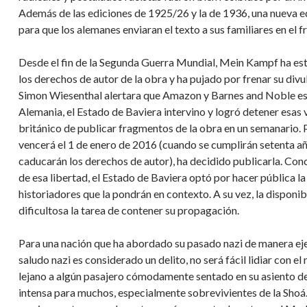
Además de las ediciones de 1925/26 y la de 1936, una nueva ed
para que los alemanes enviaran el texto a sus familiares en el f
Desde el fin de la Segunda Guerra Mundial, Mein Kampf ha es
los derechos de autor de la obra y ha pujado por frenar su divu
Simon Wiesenthal alertara que Amazon y Barnes and Noble est
Alemania, el Estado de Baviera intervino y logró detener esas v
británico de publicar fragmentos de la obra en un semanario. 
vencerá el 1 de enero de 2016 (cuando se cumplirán setenta añ
caducarán los derechos de autor), ha decidido publicarla. Con
de esa libertad, el Estado de Baviera optó por hacer pública
historiadores que la pondrán en contexto. A su vez, la disponi
dificultosa la tarea de contener su propagación.
Para una nación que ha abordado su pasado nazi de manera eje
saludo nazi es considerado un delito, no será fácil lidiar con e
lejano a algún pasajero cómodamente sentado en su asiento d
intensa para muchos, especialmente sobrevivientes de la Shoá. 