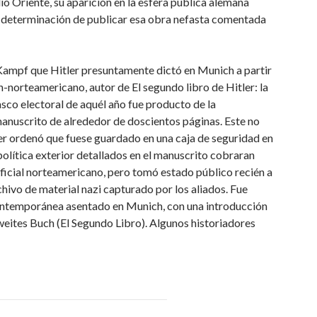
 Oriente, su aparición en la esfera pública alemana
 la determinación de publicar esa obra nefasta comentada
 Kampf que Hitler presuntamente dictó en Munich a partir
norteamericano, autor de El segundo libro de Hitler: la
sco electoral de aquél año fue producto de la
manuscrito de alrededor de doscientos páginas. Este no
ler ordenó que fuese guardado en una caja de seguridad en
lítica exterior detallados en el manuscrito cobraran
ficial norteamericano, pero tomó estado público recién a
hivo de material nazi capturado por los aliados. Fue
Contemporánea asentado en Munich, con una introducción
Zweites Buch (El Segundo Libro). Algunos historiadores