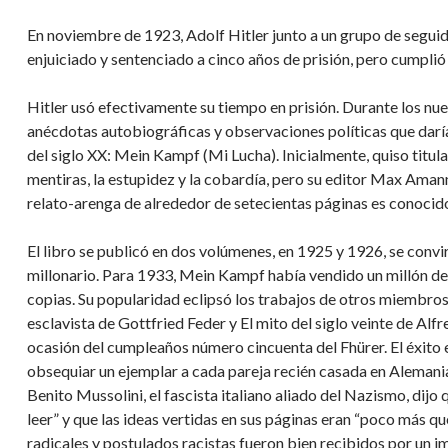
En noviembre de 1923, Adolf Hitler junto a un grupo de seguid
enjuiciado y sentenciado a cinco años de prisión, pero cumpli
Hitler usó efectivamente su tiempo en prisión. Durante los nu
anécdotas autobiográficas y observaciones políticas que daría
del siglo XX: Mein Kampf (Mi Lucha). Inicialmente, quiso titula
mentiras, la estupidez y la cobardía, pero su editor Max Amann, 
relato-arenga de alrededor de setecientas páginas es conocid
El libro se publicó en dos volúmenes, en 1925 y 1926, se convir
millonario. Para 1933, Mein Kampf había vendido un millón de
copias. Su popularidad eclipsó los trabajos de otros miembro
esclavista de Gottfried Feder y El mito del siglo veinte de Alf
ocasión del cumpleaños número cincuenta del Fhürer. El éxito ed
obsequiar un ejemplar a cada pareja recién casada en Alemania 
Benito Mussolini, el fascista italiano aliado del Nazismo, dijo
leer” y que las ideas vertidas en sus páginas eran “poco más que
radicales y postulados racistas fueron bien recibidos por un 