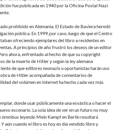
ición fue publicada en 1940 por la Oficina Postal Nazi
rente.
tado prohibido en Alemania. El Estado de Baviera heredó
lgación pública. En 1999, por caso, luego de que el Centro
aban ofreciendo ejemplares del libro a residentes en
entas. A principios de año frustró los deseos de un editor
Pero ahora, enfrentado al hecho de que su copyright
os de la muerte de Hitler y según la ley alemana
ciente de que editores neonazis u oportunistas harán uso
 la obra de Hitler acompañada de comentarios de
bilidad del volúmen en Internet ha hecho cada vez más
mplar, donde usar públicamente una esvástica o hacer el
l nuevo escenario. La sola idea de ver en un futuro no muy
e ómnibus leyendo Mein Kampf en Berlín resultará
Y aún cuando el libro es hoy en día vendido libre y