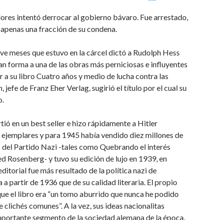
ores intentó derrocar al gobierno bávaro. Fue arrestado,
ó apenas una fracción de su condena.
eve meses que estuvo en la cárcel dictó a Rudolph Hess
n forma a una de las obras más perniciosas e influyentes
r a su libro Cuatro años y medio de lucha contra las
jefe de Franz Eher Verlag, sugirió el título por el cual su
o.
tió en un best seller e hizo rápidamente a Hitler
 ejemplares y para 1945 había vendido diez millones de
s del Partido Nazi -tales como Quebrando el interés
red Rosenberg- y tuvo su edición de lujo en 1939, en
itorial fue más resultado de la política nazi de
a partir de 1936 que de su calidad literaria. El propio
 que el libro era “un tomo aburrido que nunca he podido
 clichés comunes”. A la vez, sus ideas nacionalitas
importante segmento de la sociedad alemana de la época.