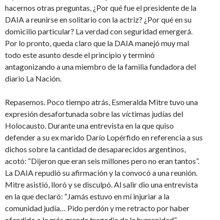
hacernos otras preguntas, ¿Por qué fue el presidente de la
DAIA a reunirse en solitario con la actriz? ¿Por qué en su
domicilio particular? La verdad con seguridad emergerá.
Por lo pronto, queda claro que la DAIA manejó muy mal
todo este asunto desde el principio y terminó
antagonizando a una miembro de la familia fundadora del
diario La Nación.
Repasemos. Poco tiempo atrás, Esmeralda Mitre tuvo una
expresión desafortunada sobre las víctimas judías del
Holocausto. Durante una entrevista en la que quiso
defender a su ex marido Darío Lopérfido en referencia a sus
dichos sobre la cantidad de desaparecidos argentinos,
acotó: “Dijeron que eran seis millones pero no eran tantos”.
La DAIA repudió su afirmación y la convocó a una reunión.
Mitre asistió, lloró y se disculpó. Al salir dio una entrevista
en la que declaró: “Jamás estuvo en mí injuriar a la
comunidad judía… Pido perdón y me retracto por haber
ofendido a la más grande tragedia de la humanidad”.