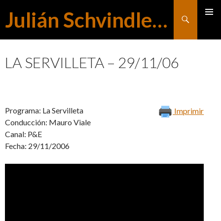
Julián Schvindlerman
Buscar
MENÚ
SALTAR
PRINCI
LA SERVILLETA – 29/11/06
AL
Programa: La Servilleta
Imprimir
CONTENIDO
Conducción: Mauro Viale
Canal: P&E
Fecha: 29/11/2006