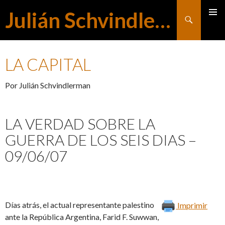
Julián Schvindlerman
Buscar
MENÚ
SALTAR
PRINCI
LA CAPITAL
AL
Por Julián Schvindlerman
CONTENIDO
LA VERDAD SOBRE LA
GUERRA DE LOS SEIS DIAS –
09/06/07
Días atrás, el actual representante palestino
Imprimir
ante la República Argentina, Farid F. Suwwan,