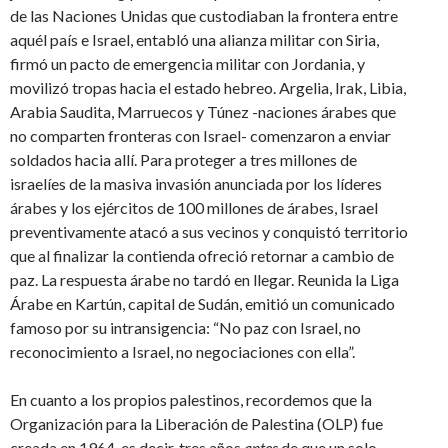
de las Naciones Unidas que custodiaban la frontera entre
aquél país e Israel, entabló una alianza militar con Siria,
firmó un pacto de emergencia militar con Jordania, y
movilizó tropas hacia el estado hebreo. Argelia, Irak, Libia,
Arabia Saudita, Marruecos y Túnez -naciones árabes que
no comparten fronteras con Israel- comenzaron a enviar
soldados hacia allí. Para proteger a tres millones de
israelíes de la masiva invasión anunciada por los líderes
árabes y los ejércitos de 100 millones de árabes, Israel
preventivamente atacó a sus vecinos y conquistó territorio
que al finalizar la contienda ofreció retornar a cambio de
paz. La respuesta árabe no tardó en llegar. Reunida la Liga
Árabe en Kartún, capital de Sudán, emitió un comunicado
famoso por su intransigencia: “No paz con Israel, no
reconocimiento a Israel, no negociaciones con ella”.
En cuanto a los propios palestinos, recordemos que la
Organización para la Liberación de Palestina (OLP) fue
creada en 1964, es decir, tres años
antes
de que un solo