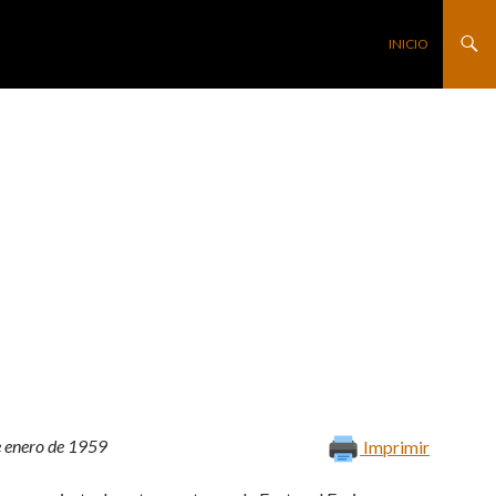
SALTAR AL CONTE
INICIO
de enero de 1959
Imprimir