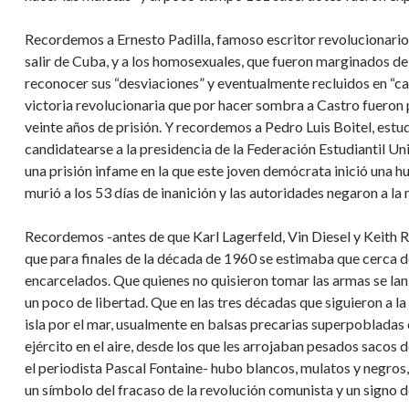
Recordemos a Ernesto Padilla, famoso escritor revolucionario,
salir de Cuba, y a los homosexuales, que fueron marginados de 
reconocer sus “desviaciones” y eventualmente recluidos en “c
victoria revolucionaria que por hacer sombra a Castro fuero
veinte años de prisión. Y recordemos a Pedro Luis Boitel, estud
candidatearse a la presidencia de la Federación Estudiantil Uni
una prisión infame en la que este joven demócrata inició una h
murió a los 53 días de inanición y las autoridades negaron a la
Recordemos -antes de que Karl Lagerfeld, Vin Diesel y Keith Ric
que para finales de la década de 1960 se estimaba que cerca de
encarcelados. Que quienes no quisieron tomar las armas se lan
un poco de libertad. Que en las tres décadas que siguieron a la
isla por el mar, usualmente en balsas precarias superpobladas 
ejército en el aire, desde los que les arrojaban pesados saco
el periodista Pascal Fontaine- hubo blancos, mulatos y negros,
un símbolo del fracaso de la revolución comunista y un signo 