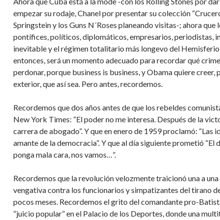
Ahora que Cuba está à la mode -con los Rolling Stones por dar 
empezar su rodaje, Chanel por presentar su colección “Crucero”
Springstein y los Guns N´Roses planeando visitas-; ahora que
pontífices, políticos, diplomáticos, empresarios, periodistas, i
inevitable y el régimen totalitario más longevo del Hemisferio
entonces, será un momento adecuado para recordar qué crime
perdonar, porque business is business, y Obama quiere creer, po
exterior, que así sea. Pero antes, recordemos.
Recordemos que dos años antes de que los rebeldes comunistas
New York Times: “El poder no me interesa. Después de la victo
carrera de abogado”. Y que en enero de 1959 proclamó: “Las id
amante de la democracia”. Y que al día siguiente prometió “El 
ponga mala cara, nos vamos…”.
Recordemos que la revolución velozmente traicionó una a una
vengativa contra los funcionarios y simpatizantes del tirano d
pocos meses. Recordemos el grito del comandante pro-Batista 
“juicio popular” en el Palacio de los Deportes, donde una mult