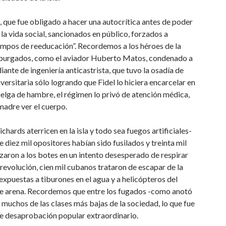
 que fue obligado a hacer una autocrítica antes de poder
la vida social, sancionados en público, forzados a
ampos de reeducación”. Recordemos a los héroes de la
n purgados, como el aviador Huberto Matos, condenado a
iante de ingeniería anticastrista, que tuvo la osadía de
versitaria sólo logrando que Fidel lo hiciera encarcelar en
uelga de hambre, el régimen lo privó de atención médica,
 madre ver el cuerpo.
hards aterricen en la isla y todo sea fuegos artificiales-
 diez mil opositores habían sido fusilados y treinta mil
zaron a los botes en un intento desesperado de respirar
 revolución, cien mil cubanos trataron de escapar de la
expuestas a tiburones en el agua y a helicópteros del
s de arena. Recordemos que entre los fugados -como anotó
 muchos de las clases más bajas de la sociedad, lo que fue
de desaprobación popular extraordinario.