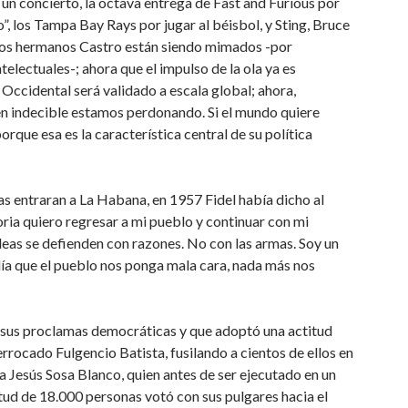
un concierto, la octava entrega de Fast and Furious por
, los Tampa Bay Rays por jugar al béisbol, y Sting, Bruce
 los hermanos Castro están siendo mimados -por
ntelectuales-; ahora que el impulso de la ola ya es
 Occidental será validado a escala global; ahora,
n indecible estamos perdonando. Si el mundo quiere
rque esa es la característica central de su política
 entraran a La Habana, en 1957 Fidel había dicho al
ria quiero regresar a mi pueblo y continuar con mi
eas se defienden con razones. No con las armas. Soy un
día que el pueblo nos ponga mala cara, nada más nos
 sus proclamas democráticas y que adoptó una actitud
errocado Fulgencio Batista, fusilando a cientos de ellos en
Jesús Sosa Blanco, quien antes de ser ejecutado en un
itud de 18.000 personas votó con sus pulgares hacia el