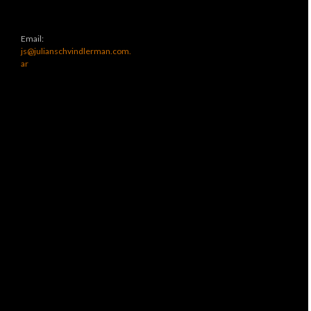
Email:
js@julianschvindlerman.com.
ar