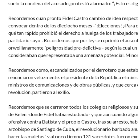
suelo la condena del acusado, protestó alarmado: “¡Esto es dig
Recordemos cuan pronto Fidel Castro cambió de idea respecto
convocar dentro de los dieciocho meses -“¡Elecciones! ¿Para qu
qué tan rápido prohibió el derecho a huelga de los trabajadores
partidario suyo-. Recordemos que por ley se reprimió el ause
orwellianamente “peligrosidad pre-delictiva”- según la cual un
consideraban que representaba una amenaza potencial. Minorit
Recordemos como, escandalizados por el derrotero que estab
renunciaron velozmente: el presidente de la República el minis
ministros de comunicaciones y de obras públicas, y que cerca
revolución, partieron al exilio.
Recordemos que se cerraron todos los colegios religiosos y sus 
de Belén -donde Fidel había estudiado- y que aun cuando algun
ofensiva contra Batista y el propio Castro, tras su arresto, hab
arzobispo de Santiago de Cuba, el revolucionario barbado anu
hacer las maletas” y al poco tiempo 131 sacerdotes fueron expu