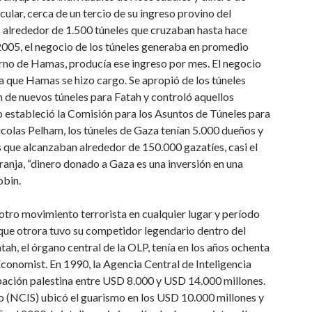
cular, cerca de un tercio de su ingreso provino del
alrededor de 1.500 túneles que cruzaban hasta hace
n 2005, el negocio de los túneles generaba en promedio
erno de Hamas, producía ese ingreso por mes. El negocio
ria que Hamas se hizo cargo. Se apropió de los túneles
n de nuevos túneles para Fatah y controló aquellos
so estableció la Comisión para los Asuntos de Túneles para
icolas Pelham, los túneles de Gaza tenían 5.000 dueños y
 que alcanzaban alrededor de 150.000 gazatíes, casi el
ranja, “dinero donado a Gaza es una inversión en una
obin.
 otro movimiento terrorista en cualquier lugar y período
que otrora tuvo su competidor legendario dentro del
ah, el órgano central de la OLP, tenía en los años ochenta
 Economist. En 1990, la Agencia Central de Inteligencia
upación palestina entre USD 8.000 y USD 14.000 millones.
co (NCIS) ubicó el guarismo en los USD 10.000 millones y