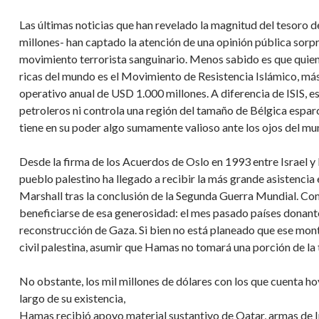
Las últimas noticias que han revelado la magnitud del tesoro d
millones- han captado la atención de una opinión pública sorpr
movimiento terrorista sanguinario. Menos sabido es que quien l
ricas del mundo es el Movimiento de Resistencia Islámico, m
operativo anual de USD 1.000 millones. A diferencia de ISIS, e
petroleros ni controla una región del tamaño de Bélgica espar
tiene en su poder algo sumamente valioso ante los ojos del mun
Desde la firma de los Acuerdos de Oslo en 1993 entre Israel y 
pueblo palestino ha llegado a recibir la más grande asistenci
Marshall tras la conclusión de la Segunda Guerra Mundial. Co
beneficiarse de esa generosidad: el mes pasado países donan
reconstrucción de Gaza. Si bien no está planeado que ese mont
civil palestina, asumir que Hamas no tomará una porción de la t
No obstante, los mil millones de dólares con los que cuenta h
largo de su existencia,
Hamas recibió apoyo material sustantivo de Qatar, armas de Irá