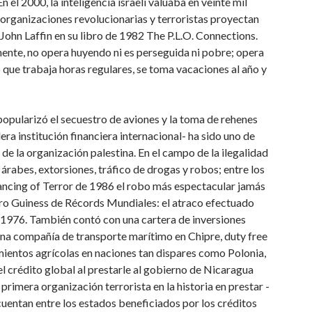
 el 2000, la inteligencia israelí valuaba en veinte mil
s organizaciones revolucionarias y terroristas proyectan
John Laffin en su libro de 1982 The P.L.O. Connections.
rmente, no opera huyendo ni es perseguida ni pobre; opera
 que trabaja horas regulares, se toma vacaciones al año y
opularizó el secuestro de aviones y la toma de rehenes
ra institución financiera internacional- ha sido uno de
de la organización palestina. En el campo de la ilegalidad
rabes, extorsiones, tráfico de drogas y robos; entre los
ancing of Terror de 1986 el robo más espectacular jamás
bro Guiness de Récords Mundiales: el atraco efectuado
n 1976. También contó con una cartera de inversiones
una compañía de transporte marítimo en Chipre, duty free
ientos agrícolas en naciones tan dispares como Polonia,
el crédito global al prestarle al gobierno de Nicaragua
rimera organización terrorista en la historia en prestar -
 cuentan entre los estados beneficiados por los créditos