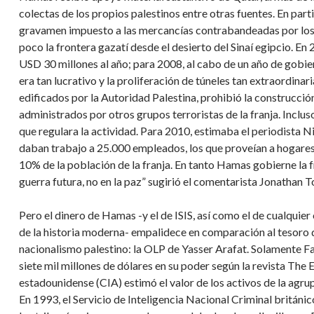
colectas de los propios palestinos entre otras fuentes. En parti
gravamen impuesto a las mercancías contrabandeadas por los 
poco la frontera gazatí desde el desierto del Sinaí egipcio. E
USD 30 millones al año; para 2008, al cabo de un año de gobi
era tan lucrativo y la proliferación de túneles tan extraordina
edificados por la Autoridad Palestina, prohibió la construcció
administrados por otros grupos terroristas de la franja. Inclu
que regulara la actividad. Para 2010, estimaba el periodista N
daban trabajo a 25.000 empleados, los que proveían a hogares
10% de la población de la franja. En tanto Hamas gobierne la f
guerra futura, no en la paz” sugirió el comentarista Jonathan T
Pero el dinero de Hamas -y el de ISIS, así como el de cualquier
de la historia moderna- empalidece en comparación al tesoro 
nacionalismo palestino: la OLP de Yasser Arafat. Solamente Fat
siete mil millones de dólares en su poder según la revista The
estadounidense (CIA) estimó el valor de los activos de la agr
En 1993, el Servicio de Inteligencia Nacional Criminal británi