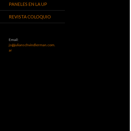
PANELES EN LA UP
REVISTA COLOQUIO
Email:
js@julianschvindlerman.com.
ar