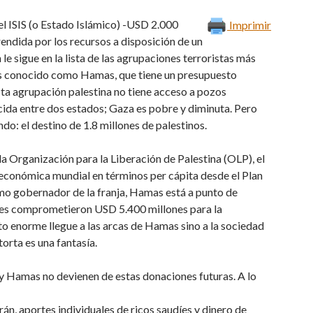
el ISIS (o Estado Islámico) -USD 2.000
Imprimir
endida por los recursos a disposición de un
e sigue en la lista de las agrupaciones terroristas más
ás conocido como Hamas, que tiene un presupuesto
sta agrupación palestina no tiene acceso a pozos
cida entre dos estados; Gaza es pobre y diminuta. Pero
do: el destino de 1.8 millones de palestinos.
la Organización para la Liberación de Palestina (OLP), el
a económica mundial en términos per cápita desde el Plan
mo gobernador de la franja, Hamas está a punto de
tes comprometieron USD 5.400 millones para la
o enorme llegue a las arcas de Hamas sino a la sociedad
orta es una fantasía.
oy Hamas no devienen de estas donaciones futuras. A lo
n, aportes individuales de ricos saudíes y dinero de