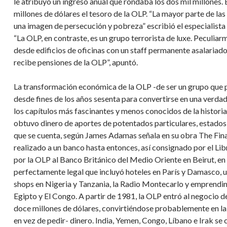
le atribuyó un ingreso anual que rondaba los dos mil millones. En
millones de dólares el tesoro de la OLP. “La mayor parte de la
una imagen de persecución y pobreza” escribió el especialista 
“La OLP, en contraste, es un grupo terrorista de luxe. Peculia
desde edificios de oficinas con un staff permanente asalariado
recibe pensiones de la OLP”, apuntó.
La transformación económica de la OLP -de ser un grupo que p
desde fines de los años sesenta para convertirse en una verdade
los capítulos más fascinantes y menos conocidos de la historia 
obtuvo dinero de aportes de potentados particulares, estados á
que se cuenta, según James Adamas señala en su obra The Fin
realizado a un banco hasta entonces, así consignado por el Li
por la OLP al Banco Británico del Medio Oriente en Beirut, e
perfectamente legal que incluyó hoteles en París y Damasco, 
shops en Nigeria y Tanzania, la Radio Montecarlo y emprendim
Egipto y El Congo. A partir de 1981, la OLP entró al negocio d
doce millones de dólares, convirtiéndose probablemente en la p
en vez de pedir- dinero. India, Yemen, Congo, Líbano e Irak se