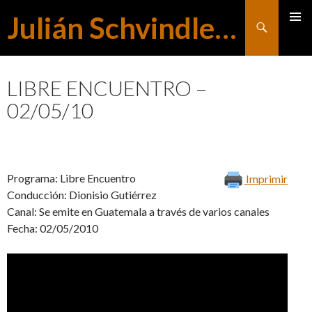
Julián Schvindlerman
Buscar
MENÚ
SALTAR
PRINCI
LIBRE ENCUENTRO –
02/05/10
AL
CONTENIDO
Programa: Libre Encuentro
Imprimir
Conducción: Dionisio Gutiérrez
Canal: Se emite en Guatemala a través de varios canales
Fecha: 02/05/2010