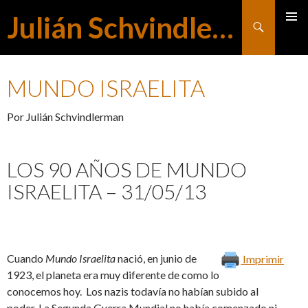
Julián Schvindlerman
Buscar
MENÚ
SALTAR
PRINCI
MUNDO ISRAELITA
AL
Por Julián Schvindlerman
CONTENIDO
LOS 90 AÑOS DE MUNDO
ISRAELITA – 31/05/13
Cuando
Mundo Israelita
nació, en junio de
Imprimir
1923, el planeta era muy diferente de como lo
conocemos hoy. Los nazis todavía no habían subido al
poder. La Segunda Guerra Mundial no había comenzado ni