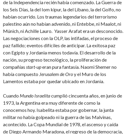
de la Independencia recién había comenzado. La Guerra de
los Seis Días, la del Iom kipur, la del Líbano, la del Golfo, no
habían ocurrido. Los traumas legendarios del terrorismo
palestino aún no habían advenido, ni Entebbe, ni Maalot, ni
Múnich, ni Achille Lauro. Yasser Arafat era un desconocido.
Las negociaciones con la OLP, las intifadas, el proceso de
paz fallido; eventos difíciles de anticipar. La exitosa paz
con Egipto y Jordania menos todavía. El desarrollo de la
nación, su progreso tecnológico, la proliferación de
compañías
start-up
eran pura fantasía. Naomi Shemer no
había compuesto
Jerusalem de Oro
y el Muro de los
Lamentos estaba por quedar ubicado en Jordania.
Cuando
Mundo Israelita
cumplió cincuenta años, en junio de
1973, la Argentina era muy diferente de como la
conocemos hoy. Isabelita estaba por gobernar, la junta
militar no había golpeado ni la guerra de las Malvinas,
acontecido. La Copa Mundial de 1978, el ascenso y caída
de Diego Armando Maradona, el regreso de la democracia,