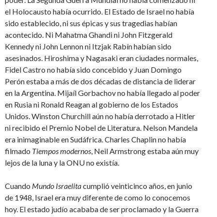
el Holocausto había ocurrido. El Estado de Israel no había
sido establecido, ni sus épicas y sus tragedias habían
acontecido. Ni Mahatma Ghandi ni John Fitzgerald
Kennedy ni John Lennon ni Itzjak Rabín habían sido
asesinados. Hiroshima y Nagasaki eran ciudades normales,
Fidel Castro no había sido concebido y Juan Domingo
Perón estaba a más de dos décadas de distancia de liderar
en la Argentina. Mijaíl Gorbachov no había llegado al poder
en Rusia ni Ronald Reagan al gobierno de los Estados
Unidos. Winston Churchill aún no había derrotado a Hitler
ni recibido el Premio Nobel de Literatura. Nelson Mandela
era inimaginable en Sudáfrica. Charles Chaplin no había
filmado
Tiempos modernos
, Neil Armstrong estaba aún muy
lejos de la luna y la ONU no existía.
Cuando
Mundo Israelita
cumplió veinticinco años, en junio
de 1948, Israel era muy diferente de como lo conocemos
hoy. El estado judío acababa de ser proclamado y la Guerra