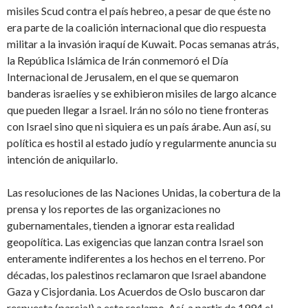
misiles Scud contra el país hebreo, a pesar de que éste no
era parte de la coalición internacional que dio respuesta
militar a la invasión iraquí de Kuwait. Pocas semanas atrás,
la República Islámica de Irán conmemoró el Día
Internacional de Jerusalem, en el que se quemaron
banderas israelíes y se exhibieron misiles de largo alcance
que pueden llegar a Israel. Irán no sólo no tiene fronteras
con Israel sino que ni siquiera es un país árabe. Aun así, su
política es hostil al estado judío y regularmente anuncia su
intención de aniquilarlo.
Las resoluciones de las Naciones Unidas, la cobertura de la
prensa y los reportes de las organizaciones no
gubernamentales, tienden a ignorar esta realidad
geopolítica. Las exigencias que lanzan contra Israel son
enteramente indiferentes a los hechos en el terreno. Por
décadas, los palestinos reclamaron que Israel abandone
Gaza y Cisjordania. Los Acuerdos de Oslo buscaron dar
respuesta (parcial) a este reclamo. Así, a partir de 1994 el