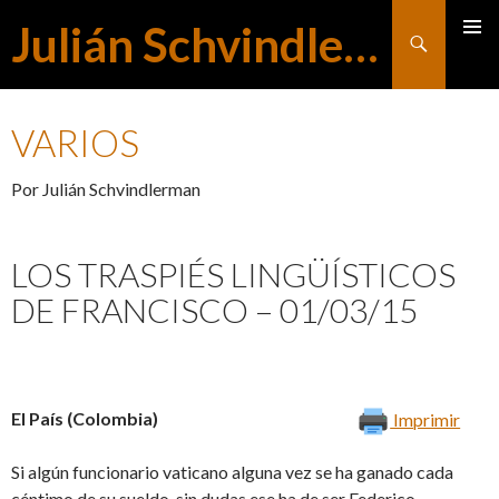
Julián Schvindlerman
Buscar
MENÚ
SALTAR
PRINCI
VARIOS
AL
Por Julián Schvindlerman
CONTENIDO
LOS TRASPIÉS LINGÜÍSTICOS
DE FRANCISCO – 01/03/15
El País (Colombia)
Imprimir
Si algún funcionario vaticano alguna vez se ha ganado cada
céntimo de su sueldo, sin dudas ese ha de ser Federico