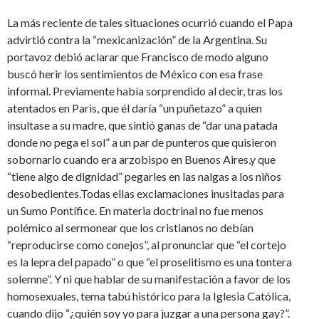
La más reciente de tales situaciones ocurrió cuando el Papa
advirtió contra la “mexicanización” de la Argentina. Su
portavoz debió aclarar que Francisco de modo alguno
buscó herir los sentimientos de México con esa frase
informal. Previamente había sorprendido al decir, tras los
atentados en Paris, que él daría “un puñetazo” a quien
insultase a su madre, que sintió ganas de “dar una patada
donde no pega el sol” a un par de punteros que quisieron
sobornarlo cuando era arzobispo en Buenos Aires,y que
“tiene algo de dignidad” pegarles en las nalgas a los niños
desobedientes.Todas ellas exclamaciones inusitadas para
un Sumo Pontífice. En materia doctrinal no fue menos
polémico al sermonear que los cristianos no debían
“reproducirse como conejos”, al pronunciar que “el cortejo
es la lepra del papado” o que “el proselitismo es una tontera
solemne”. Y ni que hablar de su manifestación a favor de los
homosexuales, tema tabú histórico para la Iglesia Católica,
cuando dijo “¿quién soy yo para juzgar a una persona gay?”.