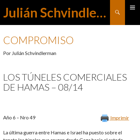
Julián Schvindlerman
Buscar
MENÚ
SALTAR
PRINCI
COMPROMISO
AL
Por Julián Schvindlerman
CONTENIDO
LOS TÚNELES COMERCIALES
DE HAMAS – 08/14
Año 6 – Nro 49
Imprimir
La última guerra entre Hamas e Israel ha puesto sobre el
tapete los túneles que cruzan desde Gaza hacia el estado