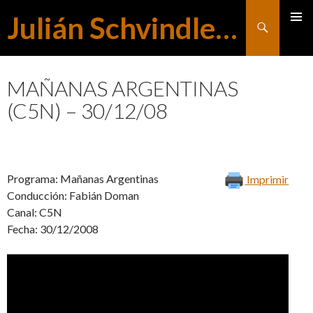
Julián Schvindlerman
Buscar
MENÚ
SALTAR
PRINCI
MAÑANAS ARGENTINAS
(C5N) – 30/12/08
AL
CONTENIDO
Programa: Mañanas Argentinas
Imprimir
Conducción: Fabián Doman
Canal: C5N
Fecha: 30/12/2008