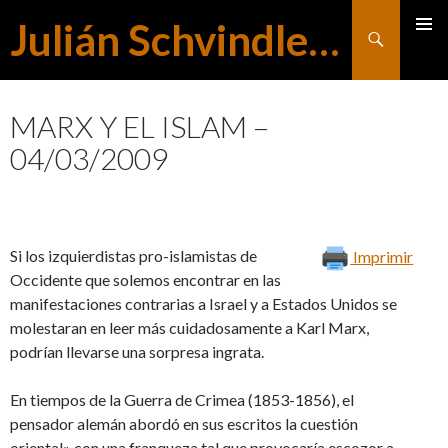
Julián Schvindlerman
Buscar
MENÚ
SALTAR
PRINCI
MARX Y EL ISLAM –
04/03/2009
AL
CONTENIDO
Si los izquierdistas pro-islamistas de
Imprimir
Occidente que solemos encontrar en las
manifestaciones contrarias a Israel y a Estados Unidos se
molestaran en leer más cuidadosamente a Karl Marx,
podrían llevarse una sorpresa ingrata.
En tiempos de la Guerra de Crimea (1853-1856), el
pensador alemán abordó en sus escritos la cuestión
oriental» con una franqueza tal que provocaría escozor a