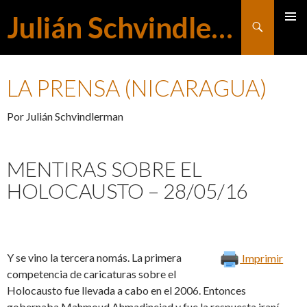
Julián Schvindlerman
Buscar
MENÚ
SALTAR
PRINCI
LA PRENSA (NICARAGUA)
AL
Por Julián Schvindlerman
CONTENIDO
MENTIRAS SOBRE EL
HOLOCAUSTO – 28/05/16
Y se vino la tercera nomás. La primera
Imprimir
competencia de caricaturas sobre el
Holocausto fue llevada a cabo en el 2006. Entonces
gobernaba Mahmoud Ahmadinejad y fue la respuesta iraní