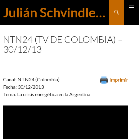
Julián Schvindlerman
Buscar
MENÚ
SALTAR
PRINCI
NTN24 (TV DE COLOMBIA) –
30/12/13
AL
CONTENIDO
Canal: NTN24 (Colombia)
Imprimir
Fecha: 30/12/2013
Tema: La crisis energética en la Argentina