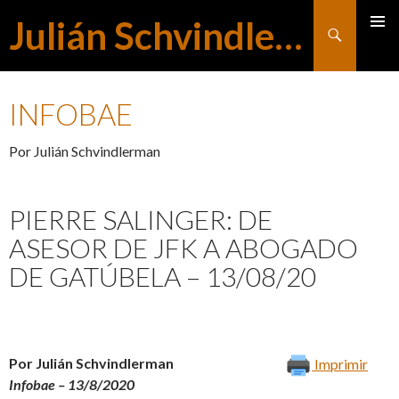
Julián Schvindlerman
Buscar
MENÚ
SALTAR
PRINCI
INFOBAE
AL
Por Julián Schvindlerman
CONTENIDO
PIERRE SALINGER: DE
ASESOR DE JFK A ABOGADO
DE GATÚBELA – 13/08/20
Por Julián Schvindlerman
Imprimir
Infobae – 13/8/2020