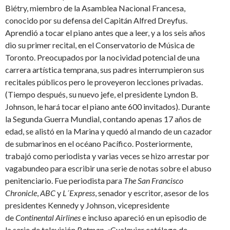
Biétry, miembro de la Asamblea Nacional Francesa,
conocido por su defensa del Capitán Alfred Dreyfus.
Aprendió a tocar el piano antes que a leer, y a los seis años
dio su primer recital, en el Conservatorio de Música de
Toronto. Preocupados por la nocividad potencial de una
carrera artística temprana, sus padres interrumpieron sus
recitales públicos pero le proveyeron lecciones privadas.
(Tiempo después, su nuevo jefe, el presidente Lyndon B.
Johnson, le hará tocar el piano ante 600 invitados). Durante
la Segunda Guerra Mundial, contando apenas 17 años de
edad, se alistó en la Marina y quedó al mando de un cazador
de submarinos en el océano Pacífico. Posteriormente,
trabajó como periodista y varias veces se hizo arrestar por
vagabundeo para escribir una serie de notas sobre el abuso
penitenciario. Fue periodista para
The San Francisco
Chronicle
,
ABC
y
L´Express
, senador y escritor, asesor de los
presidentes Kennedy y Johnson, vicepresidente
de
Continental Airlines
e incluso apareció en un episodio de
la serie de televisión
Batman
. «Cualquier catálogo de