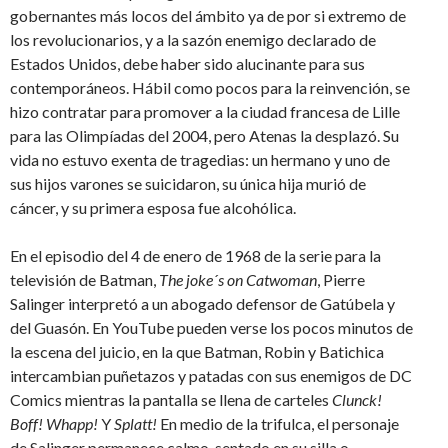
gobernantes más locos del ámbito ya de por si extremo de
los revolucionarios, y a la sazón enemigo declarado de
Estados Unidos, debe haber sido alucinante para sus
contemporáneos. Hábil como pocos para la reinvención, se
hizo contratar para promover a la ciudad francesa de Lille
para las Olimpíadas del 2004, pero Atenas la desplazó. Su
vida no estuvo exenta de tragedias: un hermano y uno de
sus hijos varones se suicidaron, su única hija murió de
cáncer, y su primera esposa fue alcohólica.
En el episodio del 4 de enero de 1968 de la serie para la
televisión de Batman,
The joke´s on Catwoman
, Pierre
Salinger interpretó a un abogado defensor de Gatúbela y
del Guasón. En YouTube pueden verse los pocos minutos de
la escena del juicio, en la que Batman, Robin y Batichica
intercambian puñetazos y patadas con sus enemigos de DC
Comics mientras la pantalla se llena de carteles
Clunck!
Boff! Whapp!
Y
Splatt!
En medio de la trifulca, el personaje
de Salinger permanece calmo, sentado en su silla o