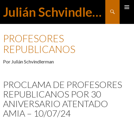
Julián Schvindlerman
Buscar
MENÚ
SALTAR
PRINCI
PROFESORES
AL
REPUBLICANOS
Por Julián Schvindlerman
CONTENIDO
PROCLAMA DE PROFESORES
REPUBLICANOS POR 30
ANIVERSARIO ATENTADO
AMIA – 10/07/24