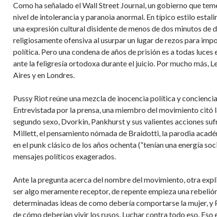
Como ha señalado el Wall Street Journal, un gobierno que tem
nivel de intolerancia y paranoia anormal. En típico estilo estali
una expresión cultural disidente de menos de dos minutos de d
religiosamente ofensiva al usurpar un lugar de rezos para impo
política. Pero una condena de años de prisión es a todas luces
ante la feligresía ortodoxa durante el juicio. Por mucho más,
Aires y en Londres.
Pussy Riot reúne una mezcla de inocencia política y conciencia
Entrevistada por la prensa, una miembro del movimiento citó l
segundo sexo, Dvorkin, Pankhurst y sus valientes acciones sufr
Millett, el pensamiento nómada de Braidotti, la parodia académ
en el punk clásico de los años ochenta (“tenían una energía soc
mensajes políticos exagerados.
Ante la pregunta acerca del nombre del movimiento, otra expl
ser algo meramente receptor, de repente empieza una rebelión r
determinadas ideas de como debería comportarse la mujer, y Pu
de cómo deberían vivir los rusos. Luchar contra todo eso. Eso e