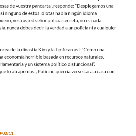
glesas de vuestra pancarta”, responde: “Desplegamos una
si ninguno de estos idiotas habla ningún idioma
eno, verá usted señor policía secreta, no es nada
sia, nunca debes decir la verdad a un policía ni a cualquier
rea de la dinastía Kim y la tipifican así: “Como una
a economía horrible basada en recursos naturales,
lamentaria y un sistema político disfuncional”.
ue lo atrapemos. ¡Putin no querría verse cara a cara con
0/02/11