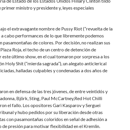
aria de Estado de los Estados Unidos Hillary Clinton tildó
de primer ministro y presidente y, leyes especiales
ajo el extravagante nombre de Pussy Riot (“revuelta de la
eva a cabo performances de lo que libremente podemos
n pasamontañas de colores. Por decisión, no realizan sus
 Plaza Roja, el techo de un centro de detención de
r este último show, en el cual tomaron por sorpresa a los
ción Holy Shit (“mierda sagrada”), un alegato anticlerical
juiciadas, halladas culpables y condenadas a dos años de
on en defensa de las tres jóvenes, de entre veintidós y
adonna, Björk, Sting, Paul McCartney,Red Hot Chilli
on el fallo. Los opositores Gari Kasparov y Serguei
tribunal y hubo pedidos por su liberación desde otras
rtas con pasamontañas coloridos en señal de adhesión a
 de presión para motivar flexibilidad en el Kremlin.