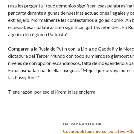
rusa les pregunta “¿qué demonios significan esas palabras in
pancarta durante algunas de nuestras actuaciones ilegales y ca
extranjero. Normalmente les contestamos algo así como ´Ah bu
especial, esas palabras sólo significan gatitas rebeldes´. En Ru
agente del régimen Putinista”.
Comparan a la Rusia de Putin con la Libia de Gaddafi y la Norco
dictadura del Tercer Mundo con todo su mierdoso glamour: un
niveles de corrupción escandalosos, falta de independencia par
Entusiasmada, una de ellas asegura: “Mejor que se vaya antes q
las Pussy Riot!”.
Tiene razón: por eso el Kremlin las encierra.
ENTRADA ANTERIOR
Cosmopolitanismo corporativo – 1