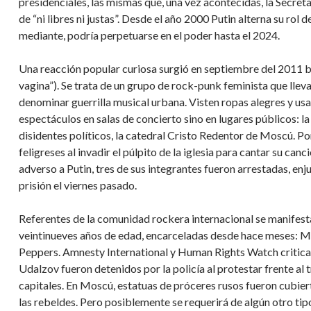
presidenciales, las mismas que, una vez acontecidas, la Secret
de “ni libres ni justas”. Desde el año 2000 Putin alterna su rol 
mediante, podría perpetuarse en el poder hasta el 2024.
Una reacción popular curiosa surgió en septiembre del 2011 b
vagina”). Se trata de un grupo de rock-punk feminista que ll
denominar guerrilla musical urbana. Visten ropas alegres y usa
espectáculos en salas de concierto sino en lugares públicos: la
disidentes políticos, la catedral Cristo Redentor de Moscú. Po
feligreses al invadir el púlpito de la iglesia para cantar su can
adverso a Putin, tres de sus integrantes fueron arrestadas, en
prisión el viernes pasado.
Referentes de la comunidad rockera internacional se manifestar
veintinueves años de edad, encarceladas desde hace meses: M
Peppers. Amnesty International y Human Rights Watch criticar
Udalzov fueron detenidos por la policía al protestar frente al 
capitales. En Moscú, estatuas de próceres rusos fueron cubie
las rebeldes. Pero posiblemente se requerirá de algún otro tipo