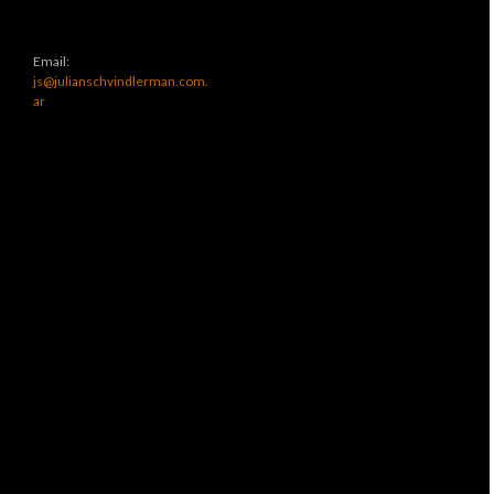
Email:
js@julianschvindlerman.com.
ar