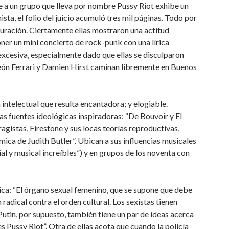
e a un grupo que lleva por nombre Pussy Riot exhibe un
nista, el folio del juicio acumuló tres mil páginas. Todo por
uración. Ciertamente ellas mostraron una actitud
ner un mini concierto de rock-punk con una lírica
 excesiva, especialmente dado que ellas se disculparon
 León Ferrari y Damien Hirst caminan libremente en Buenos
 intelectual que resulta encantadora; y elogiable.
as fuentes ideológicas inspiradoras: “De Bouvoir y El
agistas, Firestone y sus locas teorías reproductivas,
ica de Judith Butler”. Ubican a sus influencias musicales
ial y musical increíbles”) y en grupos de los noventa con
ica: “El órgano sexual femenino, que se supone que debe
adical contra el orden cultural. Los sexistas tienen
tin, por supuesto, también tiene un par de ideas acerca
s Pussy Riot”. Otra de ellas acota que cuando la policía