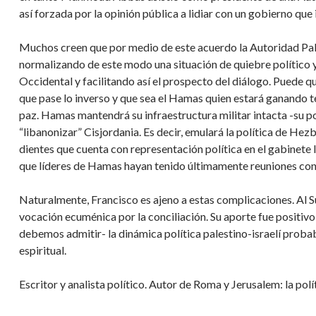
así forzada por la opinión pública a lidiar con un gobierno que
Muchos creen que por medio de este acuerdo la Autoridad Pale
normalizando de este modo una situación de quiebre político 
Occidental y facilitando así el prospecto del diálogo. Puede q
que pase lo inverso y que sea el Hamas quien estará ganando ter
paz. Hamas mantendrá su infraestructura militar intacta -su p
“libanonizar” Cisjordania. Es decir, emulará la política de Hez
dientes que cuenta con representación política en el gabinete l
que líderes de Hamas hayan tenido últimamente reuniones con o
Naturalmente, Francisco es ajeno a estas complicaciones. Al S
vocación ecuménica por la conciliación. Su aporte fue positivo
debemos admitir- la dinámica política palestino-israelí pro
espiritual.
Escritor y analista político. Autor de Roma y Jerusalem: la pol