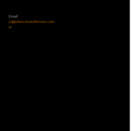
Email:
js@julianschvindlerman.com.
ar