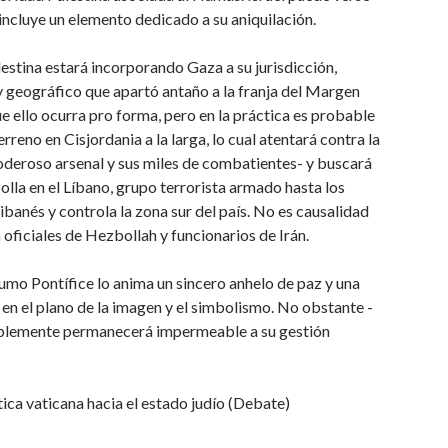
 incluye un elemento dedicado a su aniquilación.
stina estará incorporando Gaza a su jurisdicción,
y geográfico que apartó antaño a la franja del Margen
ue ello ocurra pro forma, pero en la práctica es probable
reno en Cisjordania a la larga, lo cual atentará contra la
oderoso arsenal y sus miles de combatientes- y buscará
bolla en el Líbano, grupo terrorista armado hasta los
ibanés y controla la zona sur del país. No es causalidad
ficiales de Hezbollah y funcionarios de Irán.
umo Pontífice lo anima un sincero anhelo de paz y una
 en el plano de la imagen y el simbolismo. No obstante -
bablemente permanecerá impermeable a su gestión
ítica vaticana hacia el estado judío (Debate)