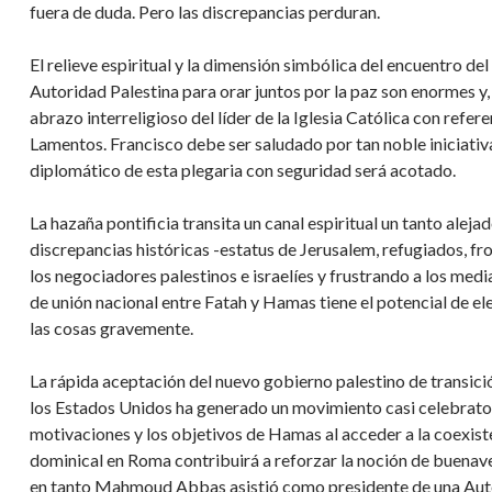
fuera de duda. Pero las discrepancias perduran.
El relieve espiritual y la dimensión simbólica del encuentro del
Autoridad Palestina para orar juntos por la paz son enormes y, e
abrazo interreligioso del líder de la Iglesia Católica con refer
Lamentos. Francisco debe ser saludado por tan noble iniciati
diplomático de esta plegaria con seguridad será acotado.
La hazaña pontificia transita un canal espiritual un tanto alejad
discrepancias históricas -estatus de Jerusalem, refugiados, f
los negociadores palestinos e israelíes y frustrando a los medi
de unión nacional entre Fatah y Hamas tiene el potencial de ele
las cosas gravemente.
La rápida aceptación del nuevo gobierno palestino de transici
los Estados Unidos ha generado un movimiento casi celebrato
motivaciones y los objetivos de Hamas al acceder a la coexisten
dominical en Roma contribuirá a reforzar la noción de buenave
en tanto Mahmoud Abbas asistió como presidente de una Autor