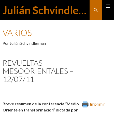
Julián Schvindlerman
Buscar
MENÚ
SALTAR
PRINCI
VARIOS
AL
Por Julián Schvindlerman
CONTENIDO
REVUELTAS
MESOORIENTALES –
12/07/11
Breve resumen de la conferencia “Medio
Imprimir
Oriente en transformación” dictada por