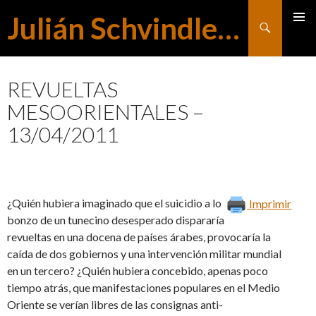
Julián Schvindlerman
Buscar
MENÚ
SALTAR
PRINCI
REVUELTAS
MESOORIENTALES –
AL
13/04/2011
CONTENIDO
¿Quién hubiera imaginado que el suicidio a lo
Imprimir
bonzo de un tunecino desesperado dispararía
revueltas en una docena de países árabes, provocaría la
caída de dos gobiernos y una intervención militar mundial
en un tercero? ¿Quién hubiera concebido, apenas poco
tiempo atrás, que manifestaciones populares en el Medio
Oriente se verían libres de las consignas anti-