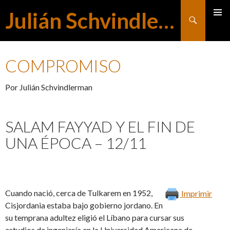
Julián Schvindlerman
Buscar
MENÚ
SALTAR
PRINCI
COMPROMISO
AL
Por Julián Schvindlerman
CONTENIDO
SALAM FAYYAD Y EL FIN DE
UNA ÉPOCA – 12/11
Cuando nació, cerca de Tulkarem en 1952,
Imprimir
Cisjordania estaba bajo gobierno jordano. En
su temprana adultez eligió el Líbano para cursar sus
estudios de ingeniería en la Universidad Americana de