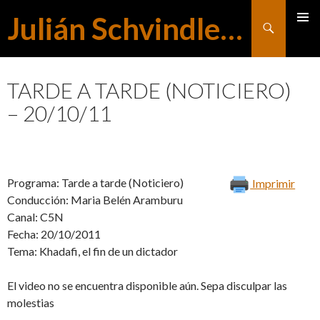
Julián Schvindlerman
Buscar
MENÚ
SALTAR
PRINCI
TARDE A TARDE (NOTICIERO)
– 20/10/11
AL
CONTENIDO
Programa: Tarde a tarde (Noticiero)
Imprimir
Conducción: Maria Belén Aramburu
Canal: C5N
Fecha: 20/10/2011
Tema: Khadafi, el fin de un dictador
El video no se encuentra disponible aún. Sepa disculpar las
molestias