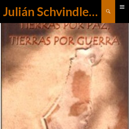
Julián Schvindlerman
Buscar
MENÚ
SALTAR
PRINCI
AL
CONTENIDO