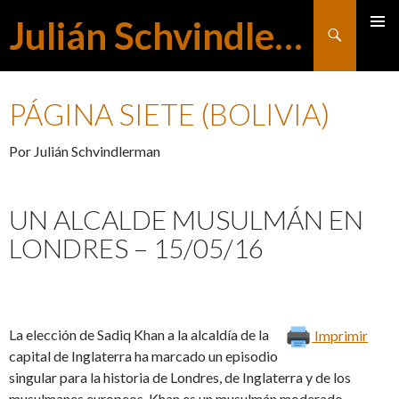
Julián Schvindlerman
Buscar
MENÚ
SALTAR
PRINCI
PÁGINA SIETE (BOLIVIA)
AL
Por Julián Schvindlerman
CONTENIDO
UN ALCALDE MUSULMÁN EN
LONDRES – 15/05/16
La elección de Sadiq Khan a la alcaldía de la
Imprimir
capital de Inglaterra ha marcado un episodio
singular para la historia de Londres, de Inglaterra y de los
musulmanes europeos. Khan es un musulmán moderado,