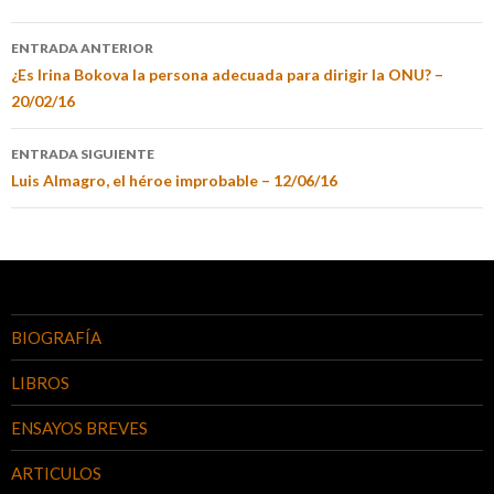
ENTRADA ANTERIOR
¿Es Irina Bokova la persona adecuada para dirigir la ONU? –
20/02/16
ENTRADA SIGUIENTE
Luis Almagro, el héroe improbable – 12/06/16
BIOGRAFÍA
LIBROS
ENSAYOS BREVES
ARTICULOS