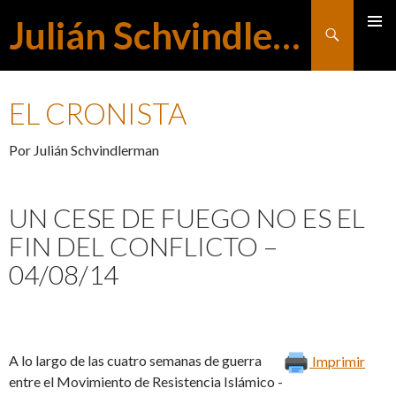
Julián Schvindlerman
Buscar
MENÚ
SALTAR
PRINCI
EL CRONISTA
AL
Por Julián Schvindlerman
CONTENIDO
UN CESE DE FUEGO NO ES EL
FIN DEL CONFLICTO –
04/08/14
A lo largo de las cuatro semanas de guerra
Imprimir
entre el Movimiento de Resistencia Islámico -