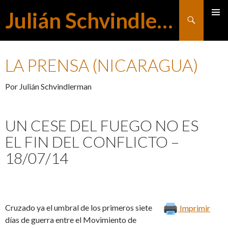
Julián Schvindlerman
Buscar
MENÚ
SALTAR
PRINCI
LA PRENSA (NICARAGUA)
AL
Por Julián Schvindlerman
CONTENIDO
UN CESE DEL FUEGO NO ES
EL FIN DEL CONFLICTO –
18/07/14
Cruzado ya el umbral de los primeros siete
Imprimir
días de guerra entre el Movimiento de