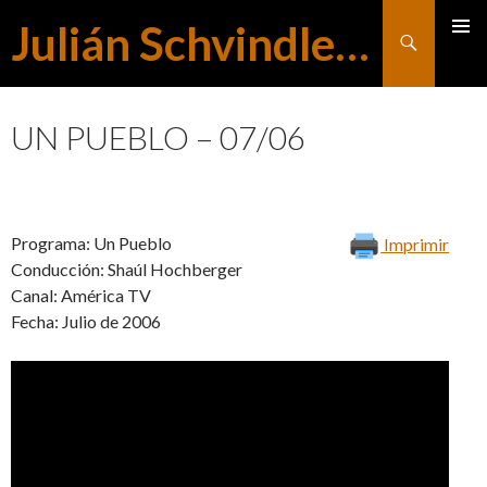
Julián Schvindlerman
Buscar
MENÚ
SALTAR
PRINCI
UN PUEBLO – 07/06
AL
Programa: Un Pueblo
Imprimir
CONTENIDO
Conducción: Shaúl Hochberger
Canal: América TV
Fecha: Julio de 2006