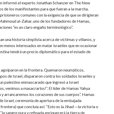
gún informó el experto Jonathan Schanzer en The New
os de los manifestantes para que fueran a la marcha.
 prisioneros comunes con la exigencia de que se dirigieran
a. Mahmoud al-Zahar, uno de los fundadores de Hamas,
aciones “es un claro engaño terminológico”.
 una historia simplista acerca de víctimas y villanos, y
ecen menos interesados en matar israelíes que en ocasionar
estina tendrá un precio diplomático para el estado de
e agolparon en la frontera. Quemaron neumáticos,
os de Israel, dispararon contra los soldados israelíes y
a un palestino enmascarado que ingresó a Israel
íos, venimos a masacrarlos!”. El líder de Hamas Yahya
ra y arrancaremos los corazones de sus cuerpos”. Hamas
de Israel, ceremonia de apertura de la embajada
rontera) que concluía así: “Esto es la Jihad —la victoria o
la sangre pura y refinada enriquecerá la tierra de