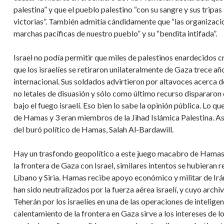
palestina” y que el pueblo palestino “con su sangre y sus tripas
victorias”. También admitía cándidamente que “las organizac
marchas pacíficas de nuestro pueblo” y su “bendita intifada”.
Israel no podía permitir que miles de palestinos enardecidos c
que los israelíes se retiraron unilateralmente de Gaza trece añ
internacional. Sus soldados advirtieron por altavoces acerca d
no letales de disuasión y sólo como último recurso dispararon c
bajo el fuego israelí. Eso bien lo sabe la opinión pública. Lo q
de Hamas y 3 eran miembros de la Jihad Islámica Palestina. As
del buró político de Hamas, Salah Al-Bardawill.
Hay un trasfondo geopolítico a este juego macabro de Hamas 
la frontera de Gaza con Israel, similares intentos se hubieran r
Líbano y Siria. Hamas recibe apoyo económico y militar de Irán
han sido neutralizados por la fuerza aérea israelí, y cuyo arc
Teherán por los israelíes en una de las operaciones de inteligen
calentamiento de la frontera en Gaza sirve a los intereses de 