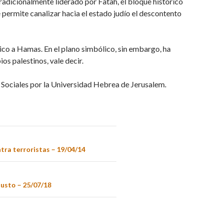
radicionalmente liderado por Fatah, el bloque histórico
ermite canalizar hacia el estado judío el descontento
gico a Hamas. En el plano simbólico, sin embargo, ha
os palestinos, vale decir.
as Sociales por la Universidad Hebrea de Jerusalem.
ntra terroristas – 19/04/14
austo – 25/07/18