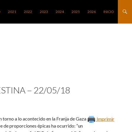
0
2021
2022
2023
2024
2025
2026
INICIO
STINA – 22/05/18
n torno a lo acontecido en la Franja de Gaza
Imprimir
e de proporciones épicas ha ocurrido: “un