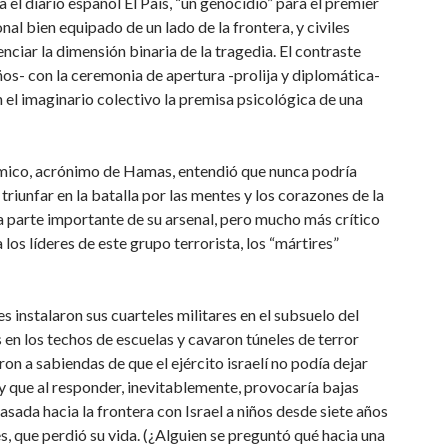
l diario español El País, “un genocidio” para el premier
al bien equipado de un lado de la frontera, y civiles
ciar la dimensión binaria de la tragedia. El contraste
iños- con la ceremonia de apertura -prolija y diplomática-
 el imaginario colectivo la premisa psicológica de una
mico, acrónimo de Hamas, entendió que nunca podría
riunfar en la batalla por las mentes y los corazones de la
na parte importante de su arsenal, pero mucho más crítico
los líderes de este grupo terrorista, los “mártires”
s instalaron sus cuarteles militares en el subsuelo del
 en los techos de escuelas y cavaron túneles de terror
on a sabiendas de que el ejército israelí no podía dejar
y que al responder, inevitablemente, provocaría bajas
asada hacia la frontera con Israel a niños desde siete años
, que perdió su vida. (¿Alguien se preguntó qué hacia una