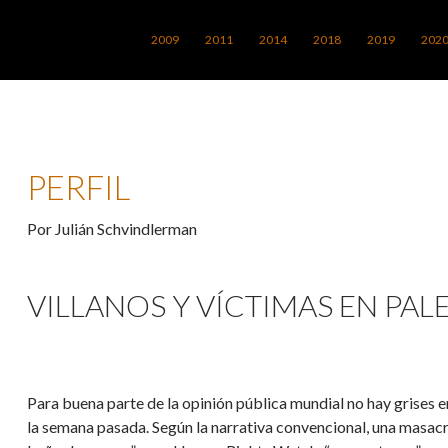
SALTAR AL CONTENIDO
2009
2011
2014
2018
2019
202
PERFIL
Por Julián Schvindlerman
VILLANOS Y VÍCTIMAS EN PALE
Para buena parte de la opinión pública mundial no hay grises e
la semana pasada. Según la narrativa convencional, una masacr