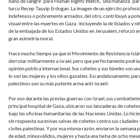
baño de sangre” para Human Rights Watch, “una matanza” para e
turco Recep Tayyip Erdogan. La imagen de un ejército profesion
indefensos o pobremente armados, del otro, contribuyó a poten
visual entre las muertes en Gaza -incluyendo la de lisiados y n
de la embajada de los Estados Unidos en Jerusalem, reforzó en
gran asimetría moral.
Hace mucho tiempo ya que el Movimiento de Resistencia Islá
derrotar militarmente a Israel, pero que perfectamente podría t
opinión pública internacional. Sus cohetes y sus túneles son u
lo son las mujeres y los niños gazatíes. Escandalosamente, para 
palestinos son su más potente arma anti-israelí.
Por eso durante las previas guerras con Israel, sus combatiente
principal hospital de Gaza, ubicaron sus lanzaderas de cohetes
bajo las oficinas humanitarias de las Naciones Unidas. Lo hicier
sin respuesta sucesivas salvas de cohetes contra sus ciudades 
civiles palestinas. Y por esa misma razón, enviaron la semana p
de edad, minusválidos, mujeres y hasta una beba de ocho meses