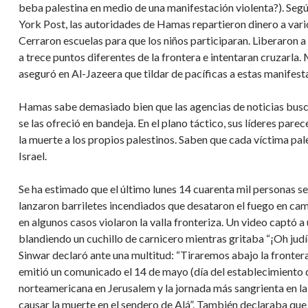
beba palestina en medio de una manifestación violenta?). Se
York Post, las autoridades de Hamas repartieron dinero a vari
Cerraron escuelas para que los niños participaran. Liberaron a
a trece puntos diferentes de la frontera e intentaran cruzarl
aseguró en Al-Jazeera que tildar de pacíficas a estas manifest
Hamas sabe demasiado bien que las agencias de noticias buscan
se las ofreció en bandeja. En el plano táctico, sus líderes par
la muerte a los propios palestinos. Saben que cada víctima pal
Israel.
Se ha estimado que el último lunes 14 cuarenta mil personas s
lanzaron barriletes incendiados que desataron el fuego en camp
en algunos casos violaron la valla fronteriza. Un video captó 
blandiendo un cuchillo de carnicero mientras gritaba “¡Oh jud
Sinwar declaró ante una multitud: “Tiraremos abajo la fronte
emitió un comunicado el 14 de mayo (día del establecimiento 
norteamericana en Jerusalem y la jornada más sangrienta en la f
causar la muerte en el sendero de Alá”. También declaraba que “