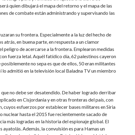
 será quien dibujará el mapa del retorno y el mapa de las
iones de combate están administrando y supervisando las
ruzaran su frontera. Especialmente a la luz del hecho de
os atrás, en buena parte, en respuesta a un clamor
el peligro de acercarse a la frontera. Emplearon medidas
on fuerza letal. Aquél fatídico día, 62 palestinos cayeron
ue posiblemente no sepa es que de ellos, 50 eran militantes
í lo admitió en la televisión local Baladna TV un miembro
que no debe ser desatendido. De haber logrado derribar
eplicado en Cisjordania y en otras fronteras del país, con
, cuyos esfuerzos por establecer bases militares en Siria
hivo nuclear hasta el 2015 fue recientemente sacado de
cia más logradas en la historia del espionaje global. El
los ayatolás. Además, la convulsión es para Hamas un