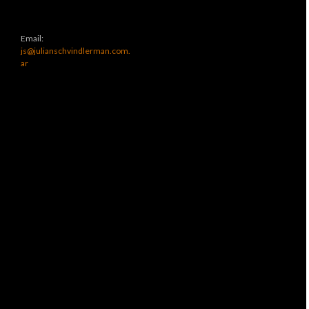
Email:
js@julianschvindlerman.com.
ar