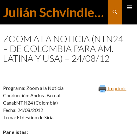
Julián Schvindlerman
Buscar
MENÚ
SALTAR
PRINCI
ZOOM A LA NOTICIA (NTN24
– DE COLOMBIA PARA AM.
AL
LATINA Y USA) – 24/08/12
CONTENIDO
Programa: Zoom a la Noticia
Imprimir
Conducción: Andrea Bernal
Canal:NTN24 (Colombia)
Fecha: 24/08/2012
Tema: El destino de Siria
Panelistas: