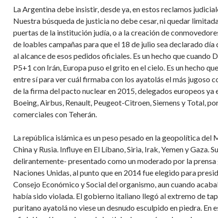
La Argentina debe insistir, desde ya, en estos reclamos judicia
Nuestra búsqueda de justicia no debe cesar, ni quedar limitad
puertas de la institución judía, o a la creación de conmovedore
de loables campañas para que el 18 de julio sea declarado día
al alcance de esos pedidos oficiales. Es un hecho que cuando
P5+1 con Irán, Europa puso el grito en el cielo. Es un hecho
entre sí para ver cuál firmaba con los ayatolás el más jugoso
de la firma del pacto nuclear en 2015, delegados europeos ya 
Boeing, Airbus, Renault, Peugeot-Citroen, Siemens y Total, po
comerciales con Teherán.
La república islámica es un peso pesado en la geopolítica del
China y Rusia. Influye en El Líbano, Siria, Irak, Yemen y Gaza.
delirantemente- presentado como un moderado por la prensa g
Naciones Unidas, al punto que en 2014 fue elegido para presidi
Consejo Económico y Social del organismo, aun cuando acabab
había sido violada. El gobierno italiano llegó al extremo de tap
puritano ayatolá no viese un desnudo esculpido en piedra. En es