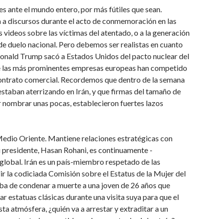
les ante el mundo entero, por más fútiles que sean.
a a discursos durante el acto de conmemoración en las
s videos sobre las víctimas del atentado, o a la generación
 de duelo nacional. Pero debemos ser realistas en cuanto
 Donald Trump sacó a Estados Unidos del pacto nuclear del
 que las más prominentes empresas europeas han competido
 contrato comercial. Recordemos que dentro de la semana
estaban aterrizando en Irán, y que firmas del tamaño de
r nombrar unas pocas, establecieron fuertes lazos
 Medio Oriente. Mantiene relaciones estratégicas con
 Su presidente, Hasan Rohani, es continuamente -
lobal. Irán es un país-miembro respetado de las
r la codiciada Comisión sobre el Estatus de la Mujer del
a de condenar a muerte a una joven de 26 años que
ar estatuas clásicas durante una visita suya para que el
ta atmósfera, ¿quién va a arrestar y extraditar a un