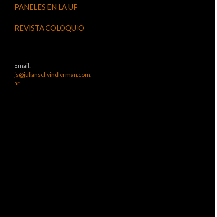
PANELES EN LA UP
REVISTA COLOQUIO
Email:
js@julianschvindlerman.com.
ar