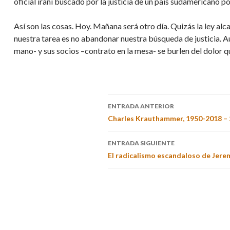
oficial iraní buscado por la justicia de un país sudamericano p
Así son las cosas. Hoy. Mañana será otro día. Quizás la ley alc
nuestra tarea es no abandonar nuestra búsqueda de justicia. A
mano- y sus socios –contrato en la mesa- se burlen del dolor 
ENTRADA ANTERIOR
Charles Krauthammer, 1950-2018 – 
ENTRADA SIGUIENTE
El radicalismo escandaloso de Jere