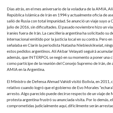
Días atrás, en el mes aniversario de la voladura de la AMIA, Alí
República Islámica de Irán en 1994 y actualmente oficia de ase
salió de Rusia con total impunidad. Se anunció un viaje suyo a 
julio de 2016, sin dificultades. El pasado noviembre hizo un vi
iraníes fuera de Irán. La cancillería argentina ha solicitado s
internacional emitido por la justicia local en su contra. Pero e
señalaba en Clarín la periodista Natasha Niebieskikwiat, ningu
estos pedidos argentinos. Alí Akbar Velayati seguirá acumula
además, que INTERPOL se negó en su momento a poner una circ
como partícipe de la reunión del Consejo Supremo de Irán, de a
AMIA en la Argentina.
El Ministro de Defensa Ahmad Vahidi visitó Bolivia, en 2011, c
relativo cuando logró que el gobierno de Evo Morales “echara” a
arresto. Algo parecido puede decirse respecto de un viaje de
protesta argentina frustró su anunciada visita. Por lo demás, e
comprometidas judicialmente aquí, difícilmente serán arrestada