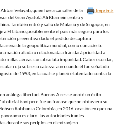
 Akbar Velayati, quien fuera canciller de la
Imprimir
sor del Gran Ayatolá Alí Khameini, entró y
China. También entró y salió de Malasia y de Singapur, en
aje a El Líbano, posiblemente el país más seguro para los
u detención preventiva dado el pedido de captura
n la arena de la geopolítica mundial, como con acierto
na nación aliada o relacionada a Irán dará prioridad a
ndo millas aéreas con absoluta impunidad. Cabe recordar,
ular roja sobre su cabeza, aun cuando él fue señalado
gosto de 1993, en la cual se planeó el atentado contra la
on análoga libertad. Buenos Aires se anotó un éxito
l oficial iraní pero fue un fracaso que no obtuviera su
 Mohsen Rabbani a Colombia, en 2016, ocasión en que una
l panorama es claro: las autoridades iraníes
s durante sus periplos en el extranjero.