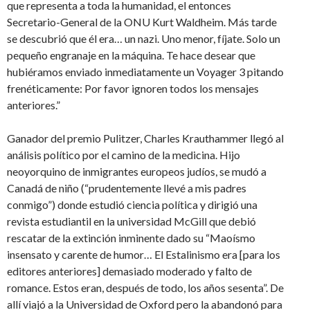
que representa a toda la humanidad, el entonces
Secretario-General de la ONU Kurt Waldheim. Más tarde
se descubrió que él era… un nazi. Uno menor, fíjate. Solo un
pequeño engranaje en la máquina. Te hace desear que
hubiéramos enviado inmediatamente un Voyager 3 pitando
frenéticamente: Por favor ignoren todos los mensajes
anteriores.”
Ganador del premio Pulitzer, Charles Krauthammer llegó al
análisis político por el camino de la medicina. Hijo
neoyorquino de inmigrantes europeos judíos, se mudó a
Canadá de niño (“prudentemente llevé a mis padres
conmigo”) donde estudió ciencia política y dirigió una
revista estudiantil en la universidad McGill que debió
rescatar de la extinción inminente dado su “Maoísmo
insensato y carente de humor… El Estalinismo era [para los
editores anteriores] demasiado moderado y falto de
romance. Estos eran, después de todo, los años sesenta”. De
allí viajó a la Universidad de Oxford pero la abandonó para