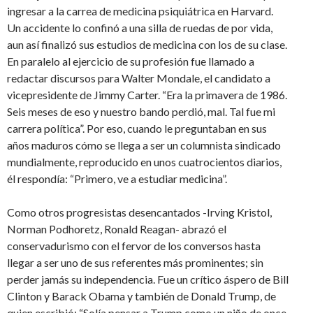
ingresar a la carrea de medicina psiquiátrica en Harvard.
Un accidente lo confinó a una silla de ruedas de por vida,
aun así finalizó sus estudios de medicina con los de su clase.
En paralelo al ejercicio de su profesión fue llamado a
redactar discursos para Walter Mondale, el candidato a
vicepresidente de Jimmy Carter. “Era la primavera de 1986.
Seis meses de eso y nuestro bando perdió, mal. Tal fue mi
carrera política”. Por eso, cuando le preguntaban en sus
años maduros cómo se llega a ser un columnista sindicado
mundialmente, reproducido en unos cuatrocientos diarios,
él respondía: “Primero, ve a estudiar medicina”.
Como otros progresistas desencantados -Irving Kristol,
Norman Podhoretz, Ronald Reagan- abrazó el
conservadurismo con el fervor de los conversos hasta
llegar a ser uno de sus referentes más prominentes; sin
perder jamás su independencia. Fue un crítico áspero de Bill
Clinton y Barack Obama y también de Donald Trump, de
quien escribió: “Solía pensar a Trump como un niño de once