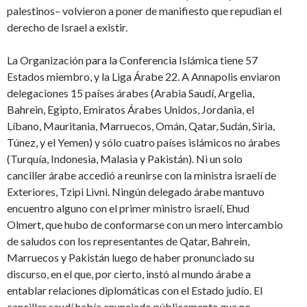
palestinos– volvieron a poner de manifiesto que repudian el
derecho de Israel a existir.
La Organización para la Conferencia Islámica tiene 57
Estados miembro, y la Liga Árabe 22. A Annapolis enviaron
delegaciones 15 países árabes (Arabia Saudí, Argelia,
Bahrein, Egipto, Emiratos Árabes Unidos, Jordania, el
Líbano, Mauritania, Marruecos, Omán, Qatar, Sudán, Siria,
Túnez, y el Yemen) y sólo cuatro países islámicos no árabes
(Turquía, Indonesia, Malasia y Pakistán). Ni un solo
canciller árabe accedió a reunirse con la ministra israelí de
Exteriores, Tzipi Livni. Ningún delegado árabe mantuvo
encuentro alguno con el primer ministro israelí, Ehud
Olmert, que hubo de conformarse con un mero intercambio
de saludos con los representantes de Qatar, Bahrein,
Marruecos y Pakistán luego de haber pronunciado su
discurso, en el que, por cierto, instó al mundo árabe a
entablar relaciones diplomáticas con el Estado judío. El
canciller saudí había anunciado públicamente que no