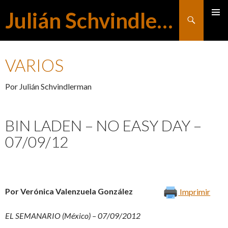
Julián Schvindlerman
Buscar
MENÚ
SALTAR
PRINCI
VARIOS
AL
Por Julián Schvindlerman
CONTENIDO
BIN LADEN – NO EASY DAY –
07/09/12
Por Verónica Valenzuela González
Imprimir
EL SEMANARIO (México) – 07/09/2012