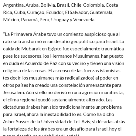
Argentina, Aruba, Bolivia, Brasil, Chile, Colombia, Costa
Rica, Cuba, Curaçao, Ecuador, El Salvador, Guatemala,
México, Panamá, Perú, Uruguay y Venezuela.
“La Primavera Árabe tuvo un comienzo auspicioso que al
rato se transformó en un desafío geopolítico para Israel. La
caída de Mubarak en Egipto fue especialmente traumática
pues los sucesores, los Hermanos Musulmanes, han puesto
en duda el Acuerdo de Paz con su vecino y tienen una visión
religiosa de las cosas. El ascenso de las fuerzas islamistas
(es decir, los musulmanes más radicalizados) al poder en
otros países ha creado una constelación amenazante para
Jerusalem. Aún si ello no derivó en una agresión manifiesta,
el clima regional quedó sustancialmente alterado. Las
dictaduras árabes han sido tradicionalmente un problema
para Israel, ahora la inestabilidad lo es. Como ha dicho
Asher Susser de la Universidad de Tel-Aviv, si décadas atrás
la fortaleza de los árabes era un desafío para Israel, hoy el
nuevo desafío es su debilidad”, señaló.