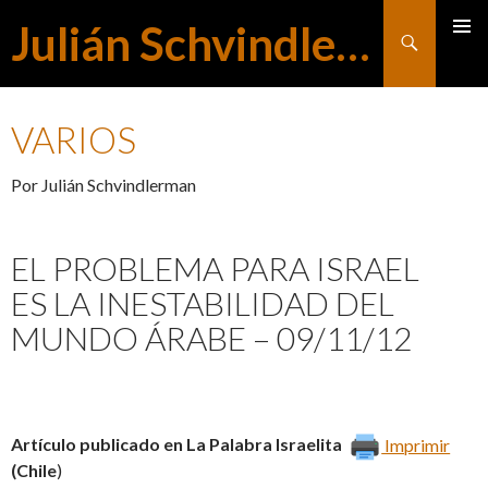
Julián Schvindlerman
Buscar
MENÚ
SALTAR
PRINCI
VARIOS
AL
Por Julián Schvindlerman
CONTENIDO
EL PROBLEMA PARA ISRAEL
ES LA INESTABILIDAD DEL
MUNDO ÁRABE – 09/11/12
Artículo publicado en La Palabra Israelita
Imprimir
(Chile
)