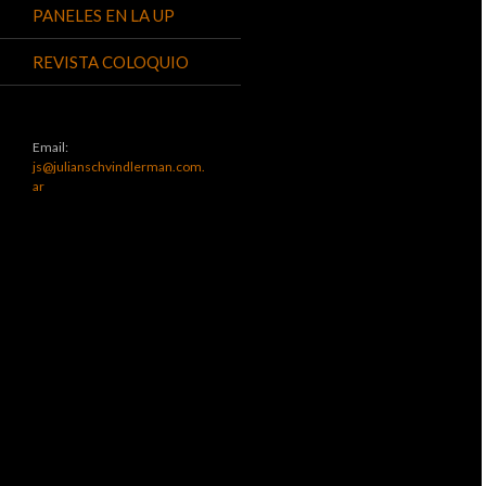
PANELES EN LA UP
REVISTA COLOQUIO
Email:
js@julianschvindlerman.com.
ar