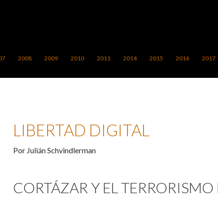
ONTENIDO
07
2008
2009
2010
2011
2014
2015
2016
2017
LIBERTAD DIGITAL
Por Julián Schvindlerman
CORTÁZAR Y EL TERRORISMO D