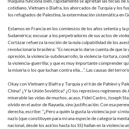
máquina funciona bien, rápidamente se aprietan las teclas de l
cotidiano, Vietnam o Biafra, los ahorcados de Turquía y los fus
los refugiados de Palestina, la exterminación sistemática en 
Estamos en Francia en los comienzos de los años setenta y la p
Sudamérica; excusar a los perpetradores de sus actos de violenc
Cortázar refuerza la noción de la nula culpabilidad de los ase
revolucionaria brasilera: “Es necesario darse cuenta de que la v
opresión, la violencia-subdesarrollo, la violencia-tortura, cond
la violencia-guerrilla; y que es muy importante comprender qui
la miseria o los que luchan contra ella…”. Las causas del terror
Okay con Vietnam y Biafra y Turquía y el Irán de Pahlevi y Pa
China? ¿Y la Unión Soviética? ¿O los represivos regímenes de 
miserable las vidas de muchos, acaso, Fidel Castro, Joseph 
olvido en el autor de Rayuela, sino justificación. Con esa pere
derecha, escribe: “¿Pero a quién la gusta la violencia por sí mi
nazis (que constituyen para mí una especie de categoría mental
nacional, desde los asirios hasta los SS) hallan en la violencia 