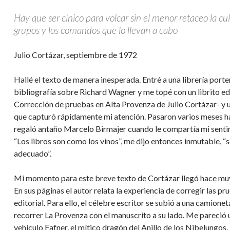
Hay que ser cínico para volcar sin el menor retaceo la cul
grupos y los comandos que lo llevan a cabo
Julio Cortázar, septiembre de 1972
Hallé el texto de manera inesperada. Entré a una librería por
bibliografía sobre Richard Wagner y me topé con un librito ed
Corrección de pruebas en Alta Provenza de Julio Cortázar- y u
que capturó rápidamente mi atención. Pasaron varios meses ha
regaló antaño Marcelo Birmajer cuando le compartía mi sentim
“Los libros son como los vinos”, me dijo entonces inmutable, “
adecuado”.
Mi momento para este breve texto de Cortázar llegó hace muy 
En sus páginas el autor relata la experiencia de corregir las p
editorial. Para ello, el célebre escritor se subió a una camion
recorrer La Provenza con el manuscrito a su lado. Me pareció 
vehículo Fafner, el mítico dragón del Anillo de los Nibelungos, 