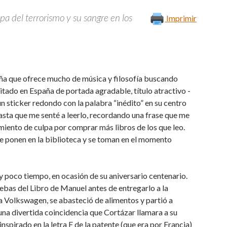
pa del terrorismo y su sangre en los
Imprimir
teña que ofrece mucho de música y filosofía buscando
itado en España de portada agradable, título atractivo -
n sticker redondo con la palabra “inédito” en su centro
sta que me senté a leerlo, recordando una frase que me
iento de culpa por comprar más libros de los que leo.
se ponen en la biblioteca y se toman en el momento
poco tiempo, en ocasión de su aniversario centenario.
ruebas del Libro de Manuel antes de entregarlo a la
eta Volkswagen, se abasteció de alimentos y partió a
una divertida coincidencia que Cortázar llamara a su
inspirado en la letra F de la patente (que era por Francia)