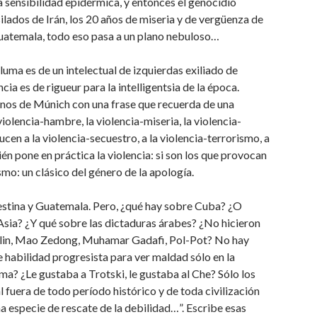
a sensibilidad epidérmica, y entonces el genocidio
ilados de Irán, los 20 años de miseria y de vergüenza de
Guatemala, todo eso pasa a un plano nebuloso…
luma es de un intelectual de izquierdas exiliado de
ia es de rigueur para la intelligentsia de la época.
sinos de Múnich con una frase que recuerda de una
iolencia-hambre, la violencia-miseria, la violencia-
ucen a la violencia-secuestro, a la violencia-terrorismo, a
én pone en práctica la violencia: si son los que provocan
ismo: un clásico del género de la apología.
lestina y Guatemala. Pero, ¿qué hay sobre Cuba? ¿O
Asia? ¿Y qué sobre las dictaduras árabes? ¿No hicieron
Stalin, Mao Zedong, Muhamar Gadafi, Pol-Pot? No hay
ne habilidad progresista para ver maldad sólo en la
sma? ¿Le gustaba a Trotski, le gustaba al Che? Sólo los
 fuera de todo período histórico y de toda civilización
una especie de rescate de la debilidad…”. Escribe esas