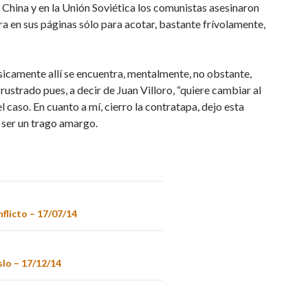
n China y en la Unión Soviética los comunistas asesinaron
 en sus páginas sólo para acotar, bastante frívolamente,
ísicamente allí se encuentra, mentalmente, no obstante,
ustrado pues, a decir de Juan Villoro, “quiere cambiar al
 caso. En cuanto a mí, cierro la contratapa, dejo esta
ó ser un trago amargo.
nflicto – 17/07/14
slo – 17/12/14