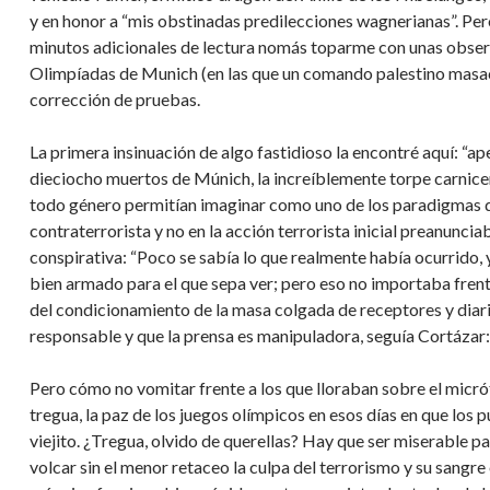
y en honor a “mis obstinadas predilecciones wagnerianas”. Pero
minutos adicionales de lectura nomás toparme con unas obser
Olimpíadas de Munich (en las que un comando palestino masacró
corrección de pruebas.
La primera insinuación de algo fastidioso la encontré aquí: “ape
dieciocho muertos de Múnich, la increíblemente torpe carnicer
todo género permitían imaginar como uno de los paradigmas de
contraterrorista y no en la acción terrorista inicial preanunc
conspirativa: “Poco se sabía lo que realmente había ocurrido
bien armado para el que sepa ver; pero eso no importaba frente 
del condicionamiento de la masa colgada de receptores y diari
responsable y que la prensa es manipuladora, seguía Cortázar:
Pero cómo no vomitar frente a los que lloraban sobre el micr
tregua, la paz de los juegos olímpicos en esos días en que los pu
viejito. ¿Tregua, olvido de querellas? Hay que ser miserable pa
volcar sin el menor retaceo la culpa del terrorismo y su sangre