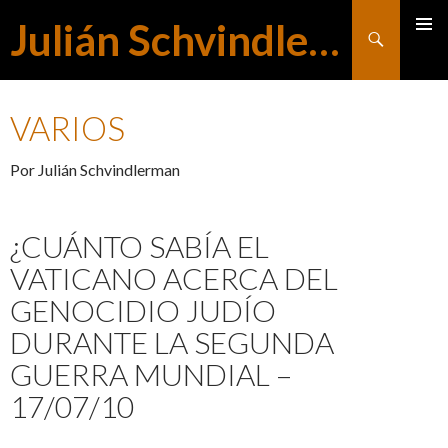
Julián Schvindlerman
Buscar
MENÚ
SALTAR
PRINCI
VARIOS
AL
Por Julián Schvindlerman
CONTENIDO
¿CUÁNTO SABÍA EL
VATICANO ACERCA DEL
GENOCIDIO JUDÍO
DURANTE LA SEGUNDA
GUERRA MUNDIAL –
17/07/10