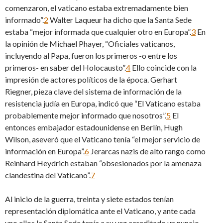
comenzaron, el vaticano estaba extremadamente bien
informado”.
2
Walter Laqueur ha dicho que la Santa Sede
estaba “mejor informada que cualquier otro en Europa”.
3
En
la opinión de Michael Phayer, “Oficiales vaticanos,
incluyendo al Papa, fueron los primeros -o entre los
primeros- en saber del Holocausto”.
4
Ello coincide con la
impresión de actores políticos de la época. Gerhart
Riegner, pieza clave del sistema de información de la
resistencia judía en Europa, indicó que “El Vaticano estaba
probablemente mejor informado que nosotros”.
5
El
entonces embajador estadounidense en Berlín, Hugh
Wilson, aseveró que el Vaticano tenía “el mejor servicio de
información en Europa”.
6
Jerarcas nazis de alto rango como
Reinhard Heydrich estaban “obsesionados por la amenaza
clandestina del Vaticano”.
7
Al inicio de la guerra, treinta y siete estados tenían
representación diplomática ante el Vaticano, y ante cada
uno ellos la Santa Sede tenía a su vez acreditado un nuncio.