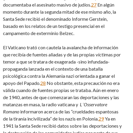
documentaba el asesinato masivo de judíos.
27
En algún
momento durante la segunda mitad de ese mismo año, la
Santa Sede recibió el denominado Informe Gerstein,
basado en los relatos de un testigo presencial en el
campamento de exterminio Belzec.
El Vaticano trató con cautela la avalancha de información
que recibía de fuentes aliadas y de las propias víctimas por
temor a que se tratara de exagerada -sino infundada-
propaganda lanzada en el contexto de una batalla
psicológica contra la Alemania nazi orientada a ganar el
apoyo del Papado.
28
No obstante, esta precaución no era
válida cuando de fuentes propias se trataba. Aún en enero
de 1940, antes de que comenzaran las deportaciones y las
matanzas en masa, la radio vaticana y
L´Osservatore
Romano
informaron acerca de las “crueldades espantosas
de la tiranía incivilizada” de los nazis en Polonia.
29
Ya en
1941 la Santa Sede recibió datos sobre las deportaciones y
la destrucción de las comunidades judías por parte de sus