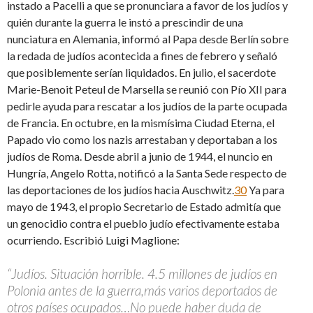
instado a Pacelli a que se pronunciara a favor de los judíos y
quién durante la guerra le instó a prescindir de una
nunciatura en Alemania, informó al Papa desde Berlín sobre
la redada de judíos acontecida a fines de febrero y señaló
que posiblemente serían liquidados. En julio, el sacerdote
Marie-Benoit Peteul de Marsella se reunió con Pío XII para
pedirle ayuda para rescatar a los judíos de la parte ocupada
de Francia. En octubre, en la mismísima Ciudad Eterna, el
Papado vio como los nazis arrestaban y deportaban a los
judíos de Roma. Desde abril a junio de 1944, el nuncio en
Hungría, Angelo Rotta, notificó a la Santa Sede respecto de
las deportaciones de los judíos hacia Auschwitz.
30
Ya para
mayo de 1943, el propio Secretario de Estado admitía que
un genocidio contra el pueblo judío efectivamente estaba
ocurriendo. Escribió Luigi Maglione:
“Judíos. Situación horrible. 4.5 millones de judíos en
Polonia antes de la guerra,más varios deportados de
otros países ocupados…No puede haber duda de