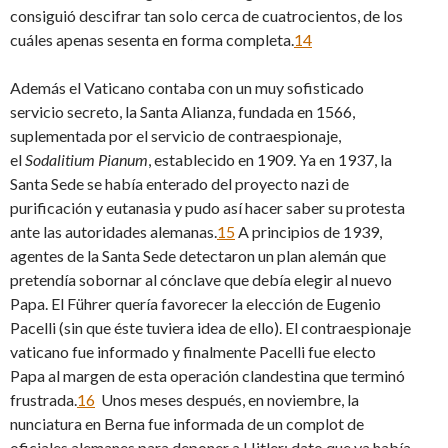
consiguió descifrar tan solo cerca de cuatrocientos, de los
cuáles apenas sesenta en forma completa.
14
Además el Vaticano contaba con un muy sofisticado
servicio secreto, la Santa Alianza, fundada en 1566,
suplementada por el servicio de contraespionaje,
el
Sodalitium Pianum
, establecido en 1909. Ya en 1937, la
Santa Sede se había enterado del proyecto nazi de
purificación y eutanasia y pudo así hacer saber su protesta
ante las autoridades alemanas.
15
A principios de 1939,
agentes de la Santa Sede detectaron un plan alemán que
pretendía sobornar al cónclave que debía elegir al nuevo
Papa. El Führer quería favorecer la elección de Eugenio
Pacelli (sin que éste tuviera idea de ello). El contraespionaje
vaticano fue informado y finalmente Pacelli fue electo
Papa al margen de esta operación clandestina que terminó
frustrada.
16
Unos meses después, en noviembre, la
nunciatura en Berna fue informada de un complot de
oficiales alemanes para deponer a Hitler; dato que ya había