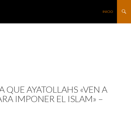
SALTAR AL CONTE
INICIO
MA QUE AYATOLLAHS «VEN A
A IMPONER EL ISLAM» –