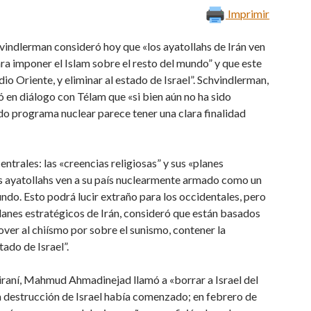
Imprimir
hvindlerman consideró hoy que «los ayatollahs de Irán ven
a imponer el Islam sobre el resto del mundo” y que este
o Oriente, y eliminar al estado de Israel”. Schvindlerman,
ó en diálogo con Télam que «si bien aún no ha sido
o programa nuclear parece tener una clara finalidad
entrales: las «creencias religiosas” y sus «planes
os ayatollahs ven a su país nuclearmente armado como un
ndo. Esto podrá lucir extraño para los occidentales, pero
 planes estratégicos de Irán, consideró que están basados
ver al chiísmo por sobre el sunismo, contener la
ado de Israel”.
iraní, Mahmud Ahmadinejad llamó a «borrar a Israel del
la destrucción de Israel había comenzado; en febrero de