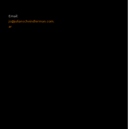
Email:
js@julianschvindlerman.com.
ar