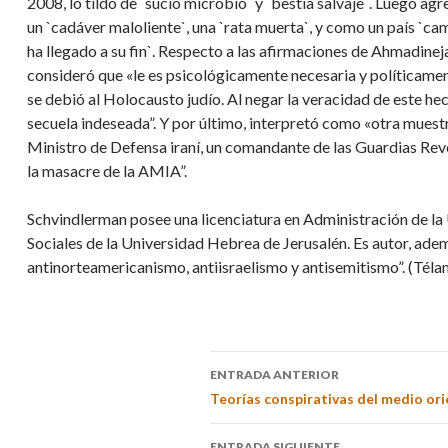
2008, lo tildó de `sucio microbio` y `bestia salvaje`. Luego a
un `cadáver maloliente`, una `rata muerta`, y como un país `cami
ha llegado a su fin`. Respecto a las afirmaciones de Ahmadine
consideró que «le es psicológicamente necesaria y políticamente 
se debió al Holocausto judío. Al negar la veracidad de este hech
secuela indeseada”. Y por último, interpretó como «otra mues
Ministro de Defensa iraní, un comandante de las Guardias Rev
la masacre de la AMIA”.
Schvindlerman posee una licenciatura en Administración de la
Sociales de la Universidad Hebrea de Jerusalén. Es autor, adem
antinorteamericanismo, antiisraelismo y antisemitismo”. (Téla
ENTRADA ANTERIOR
Teorías conspirativas del medio ori
ENTRADA SIGUIENTE