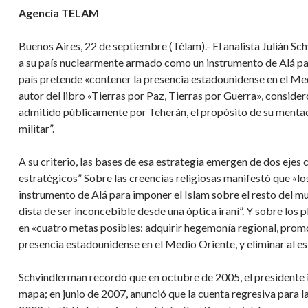
Agencia TELAM
Buenos Aires, 22 de septiembre (Télam).- El analista Julián Sc
a su país nuclearmente armado como un instrumento de Alá par
país pretende «contener la presencia estadounidense en el Medi
autor del libro «Tierras por Paz, Tierras por Guerra», consider
admitido públicamente por Teherán, el propósito de su mentad
militar”.
A su criterio, las bases de esa estrategia emergen de dos ejes c
estratégicos” Sobre las creencias religiosas manifestó que «l
instrumento de Alá para imponer el Islam sobre el resto del mu
dista de ser inconcebible desde una óptica iraní”. Y sobre los
en «cuatro metas posibles: adquirir hegemonía regional, promo
presencia estadounidense en el Medio Oriente, y eliminar al est
Schvindlerman recordó que en octubre de 2005, el presidente 
mapa; en junio de 2007, anunció que la cuenta regresiva para 