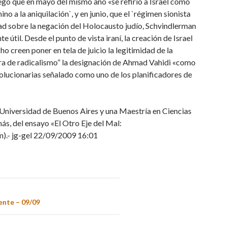
gregó que en mayo del mismo año «se refirió a Israel como
no a la aniquilación`, y en junio, que el `régimen sionista
jad sobre la negación del Holocausto judío, Schvindlerman
útil. Desde el punto de vista iraní, la creación de Israel
o creen poner en tela de juicio la legitimidad de la
tra de radicalismo” la designación de Ahmad Vahidi «como
olucionarias señalado como uno de los planificadores de
 Universidad de Buenos Aires y una Maestría en Ciencias
ás, del ensayo «El Otro Eje del Mal:
m).- jg-gel 22/09/2009 16:01
ente – 09/09