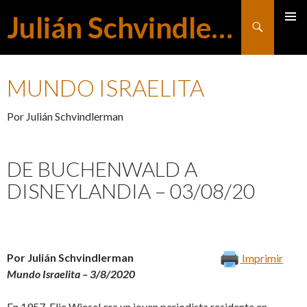
Julián Schvindlerman
Buscar
MENÚ
SALTAR
PRINCI
MUNDO ISRAELITA
AL
Por Julián Schvindlerman
CONTENIDO
DE BUCHENWALD A
DISNEYLANDIA – 03/08/20
Por Julián Schvindlerman
Imprimir
Mundo Israelita – 3/8/2020
En 1957, Elie Wiesel era un joven periodista residente en