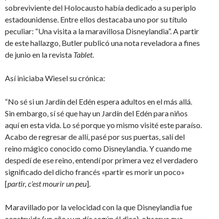
sobreviviente del Holocausto había dedicado a su periplo
estadounidense. Entre ellos destacaba uno por su título
peculiar: “Una visita a la maravillosa Disneylandia”. A partir
de este hallazgo, Butler publicó una nota reveladora a fines
de junio en la revista
Tablet
.
Así iniciaba Wiesel su crónica:
“No sé si un Jardín del Edén espera adultos en el más allá.
Sin embargo, sí sé que hay un Jardín del Edén para niños
aquí en esta vida. Lo sé porque yo mismo visité este paraíso.
Acabo de regresar de allí, pasé por sus puertas, salí del
reino mágico conocido como Disneylandia. Y cuando me
despedí de ese reino, entendí por primera vez el verdadero
significado del dicho francés «partir es morir un poco»
[
partir, c’est mourir un peu
].
Maravillado por la velocidad con la que Disneylandia fue
construida (un año y un día según él dice), observa que