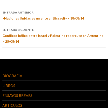
ENTRADA ANTERIOR
«Naciones Unidas es un ente antiisraelí» – 18/08/14
ENTRADA SIGUIENTE
Conflicto bélico entre Israel y Palestina repercute en Argentina
– 25/08/14
BIOGRAFÍA
LIBROS
ENSAYOS BREVES
ARTICULOS