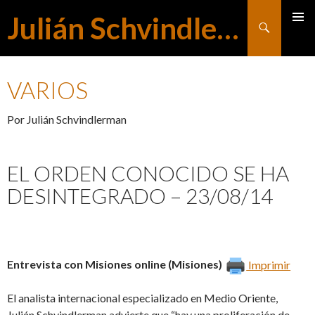
Julián Schvindlerman
Buscar
MENÚ
SALTAR
PRINCI
VARIOS
AL
Por Julián Schvindlerman
CONTENIDO
EL ORDEN CONOCIDO SE HA
DESINTEGRADO – 23/08/14
Entrevista con Misiones online (Misiones)
Imprimir
El analista internacional especializado en Medio Oriente,
Julián Schvindlerman advierte que “hay una proliferación de