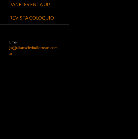
PANELES EN LA UP
REVISTA COLOQUIO
Email:
js@julianschvindlerman.com.
ar