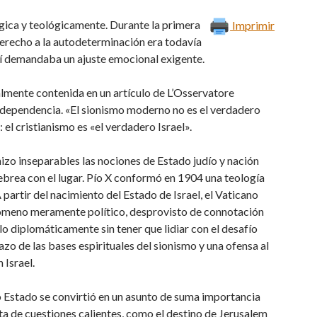
lógica y teológicamente. Durante la primera
Imprimir
 derecho a la autodeterminación era todavía
sí demandaba un ajuste emocional exigente.
almente contenida en un artículo de L’Osservatore
ndependencia. «El sionismo moderno no es el verdadero
 el cristianismo es «el verdadero Israel».
 hizo inseparables las nociones de Estado judío y nación
 hebrea con el lugar. Pío X conformó en 1904 una teología
 partir del nacimiento del Estado de Israel, el Vaticano
enómeno meramente político, desprovisto de connotación
erlo diplomáticamente sin tener que lidiar con el desafío
zo de las bases espirituales del sionismo y una ofensa al
 Israel.
 Estado se convirtió en un asunto de suma importancia
eta de cuestiones calientes, como el destino de Jerusalem