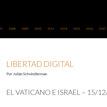
ONTENIDO
07
2008
2009
2010
2011
2014
2015
2016
2017
LIBERTAD DIGITAL
Por Julián Schvindlerman
EL VATICANO E ISRAEL – 15/12