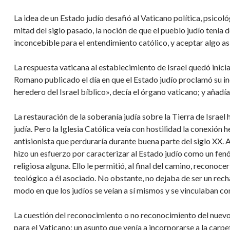
La idea de un Estado judío desafió al Vaticano política, psico
mitad del siglo pasado, la noción de que el pueblo judío tenía
inconcebible para el entendimiento católico, y aceptar algo a
La respuesta vaticana al establecimiento de Israel quedó inici
Romano publicado el día en que el Estado judío proclamó su i
heredero del Israel bíblico», decía el órgano vaticano; y añadía:
La restauración de la soberanía judía sobre la Tierra de Israel
judía. Pero la Iglesia Católica veía con hostilidad la conexión
antisionista que perduraría durante buena parte del siglo XX. A
hizo un esfuerzo por caracterizar al Estado judío como un f
religiosa alguna. Ello le permitió, al final del camino, reconoc
teológico a él asociado. No obstante, no dejaba de ser un recha
modo en que los judíos se veían a sí mismos y se vinculaban con
La cuestión del reconocimiento o no reconocimiento del nuevo
para el Vaticano; un asunto que venía a incorporarse a la carp