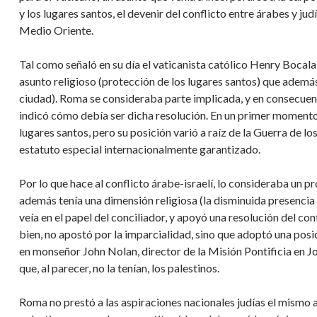
y los lugares santos, el devenir del conflicto entre árabes y jud
Medio Oriente.
Tal como señaló en su día el vaticanista católico Henry Bocala
asunto religioso (protección de los lugares santos) que además 
ciudad). Roma se consideraba parte implicada, y en consecuenci
indicó cómo debía ser dicha resolución. En un primer momento 
lugares santos, pero su posición varió a raíz de la Guerra de l
estatuto especial internacionalmente garantizado.
Por lo que hace al conflicto árabe-israelí, lo consideraba un 
además tenía una dimensión religiosa (la disminuida presencia c
veía en el papel del conciliador, y apoyó una resolución del co
bien, no apostó por la imparcialidad, sino que adoptó una pos
en monseñor John Nolan, director de la Misión Pontificia en Jor
que, al parecer, no la tenían, los palestinos.
Roma no prestó a las aspiraciones nacionales judías el mismo a