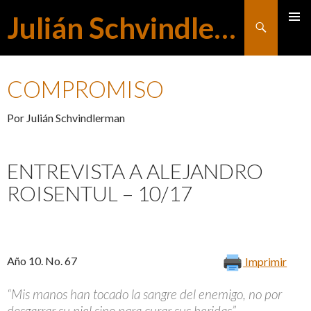
Julián Schvindlerman
Buscar
MENÚ
SALTAR
PRINCI
COMPROMISO
AL
Por Julián Schvindlerman
CONTENIDO
ENTREVISTA A ALEJANDRO
ROISENTUL – 10/17
Año 10. No. 67
Imprimir
“Mis manos han tocado la sangre del enemigo, no por
desgarrar su piel sino para curar sus heridas”