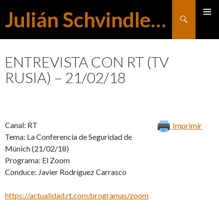
Julián Schvindlerman
Buscar
MENÚ
SALTAR
PRINCI
ENTREVISTA CON RT (TV
RUSIA) – 21/02/18
AL
CONTENIDO
Canal: RT
Imprimir
Tema: La Conferencia de Seguridad de
Múnich (21/02/18)
Programa: El Zoom
Conduce: Javier Rodríguez Carrasco
https://actualidad.rt.com/programas/zoom