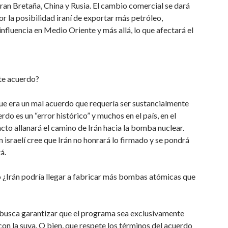
Gran Bretaña, China y Rusia. El cambio comercial se dará
r la posibilidad iraní de exportar más petróleo,
influencia en Medio Oriente y más allá, lo que afectará el
te acuerdo?
ue era un mal acuerdo que requería ser sustancialmente
o es un “error histórico” y muchos en el país, en el
acto allanará el camino de Irán hacia la bomba nuclear.
 israelí cree que Irán no honrará lo firmado y se pondrá
á.
do ¿Irán podría llegar a fabricar más bombas atómicas que
 busca garantizar que el programa sea exclusivamente
 con la suya. O bien, que respete los términos del acuerdo