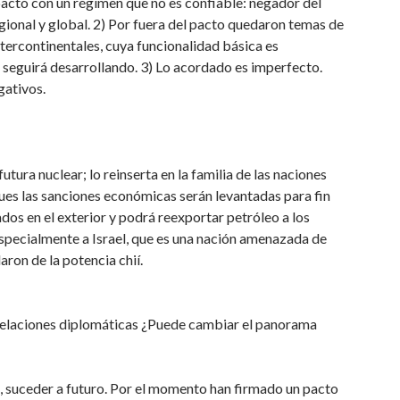
pactó con un régimen que no es confiable: negador del
ional y global. 2) Por fuera del pacto quedaron temas de
ntercontinentales, cuya funcionalidad básica es
n seguirá desarrollando. 3) Lo acordado es imperfecto.
gativos.
tura nuclear; lo reinserta en la familia de las naciones
pues las sanciones económicas serán levantadas para fin
dos en el exterior y podrá reexportar petróleo a los
 especialmente a Israel, que es una nación amenazada de
aron de la potencia chií.
 relaciones diplomáticas ¿Puede cambiar el panorama
, suceder a futuro. Por el momento han firmado un pacto