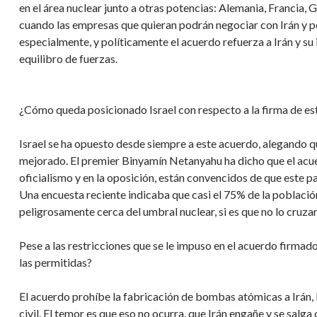
en el área nuclear junto a otras potencias: Alemania, Francia, 
cuando las empresas que quieran podrán negociar con Irán y po
especialmente, y políticamente el acuerdo refuerza a Irán y su 
equilibro de fuerzas.
¿Cómo queda posicionado Israel con respecto a la firma de es
Israel se ha opuesto desde siempre a este acuerdo, alegando q
mejorado. El premier Binyamín Netanyahu ha dicho que el acuerd
oficialismo y en la oposición, están convencidos de que este p
Una encuesta reciente indicaba que casi el 75% de la población
peligrosamente cerca del umbral nuclear, si es que no lo cruzar
Pese a las restricciones que se le impuso en el acuerdo firma
las permitidas?
El acuerdo prohíbe la fabricación de bombas atómicas a Irán,
civil. El temor es que eso no ocurra, que Irán engañe y se salga