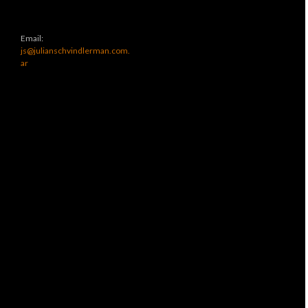
Email:
js@julianschvindlerman.com.
ar