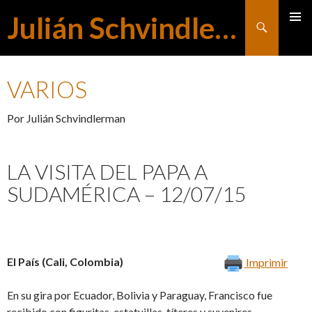
Julián Schvindlerman
Buscar
MENÚ
SALTAR
PRINCI
VARIOS
AL
Por Julián Schvindlerman
CONTENIDO
LA VISITA DEL PAPA A
SUDAMÉRICA – 12/07/15
El País (Cali, Colombia)
Imprimir
En su gira por Ecuador, Bolivia y Paraguay, Francisco fue
recibido con figuritas, estatuillas, títeres y suvenires