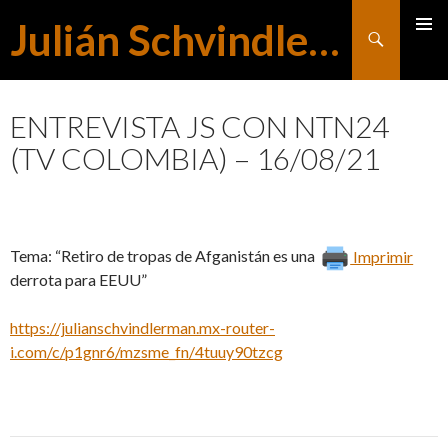
Julián Schvindlerman
Buscar
MENÚ
SALTAR
PRINCI
ENTREVISTA JS CON NTN24
(TV COLOMBIA) – 16/08/21
AL
CONTENIDO
Tema: “Retiro de tropas de Afganistán es una
Imprimir
derrota para EEUU”
https://julianschvindlerman.mx-router-
i.com/c/p1gnr6/mzsme_fn/4tuuy90tzcg